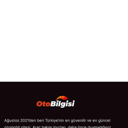
Ağustos 2021’den beri Türkiye’nin en güvenilir ve en güncel
otomobil sitesi. Araç bakım ipuçları, daha önce duymadığınız