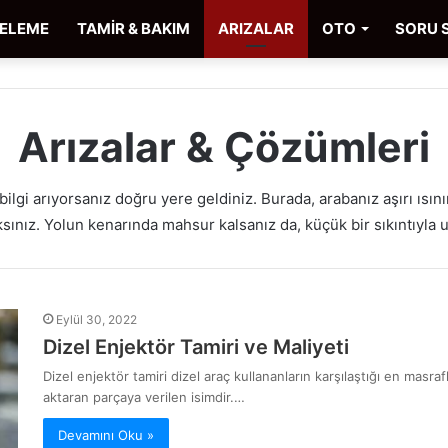
CELEME
TAMİR & BAKIM
ARIZALAR
OTO
SORU 
Arızalar & Çözümleri
gi arıyorsanız doğru yere geldiniz. Burada, arabanız aşırı ısını
ınız. Yolun kenarında mahsur kalsanız da, küçük bir sıkıntıyla 
Eylül 30, 2022
Dizel Enjektör Tamiri ve Maliyeti
Dizel enjektör tamiri dizel araç kullananların karşılaştığı en masraf
aktaran parçaya verilen isimdir.…
Devamını Oku »