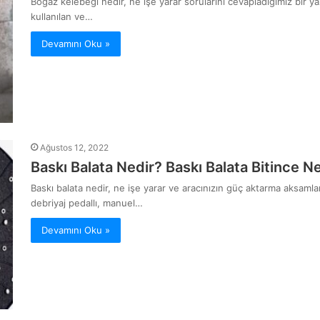
Boğaz kelebeği nedir, ne işe yarar sorularını cevapladığımız bir y
kullanılan ve…
Devamını Oku »
Ağustos 12, 2022
Baskı Balata Nedir? Baskı Balata Bitince N
Baskı balata nedir, ne işe yarar ve aracınızın güç aktarma aksamları 
debriyaj pedallı, manuel…
Devamını Oku »