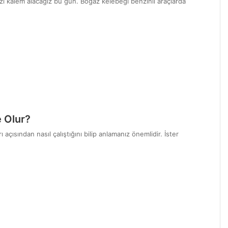
azı kalem alacağız bu gün. Boğaz kelebeği benzinli araçlarda
e Olur?
açısından nasıl çalıştığını bilip anlamanız önemlidir. İster