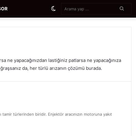
Aram
Dış
SOR
yap
...
görünümü
değiştir
rsa ne yapacağınızdan lastiğiniz patlarsa ne yapacağınıza
uğraşsanız da, her türlü arızanın çözümü burada.
lı tamir türlerinden biridir. Enjektör aracınızın motoruna yakıt