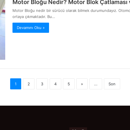
Motor Bloğu Nedir? Motor Blok Çatlaması 
Motor Bloğu nedir bir sürücü olarak bilmek durumundayız. Otomotiv te
ortaya çıkmaktadır. Bu…
Devamını Oku »
1
2
3
4
5
»
...
Son