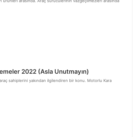
lan ürünleri arasında. Araç sürücülerinin vazgeçilmezleri arasında
emeler 2022 (Asla Unutmayın)
ç sahiplerini yakından ilgilendiren bir konu. Motorlu Kara