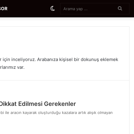
Aram
Dış
SOR
yap
...
görünümü
değiştir
er için inceliyoruz. Arabanıza kişisel bir dokunuş eklemek
larımız var.
en Dikkat Edilmesi Gerekenler
 ile aracın kayarak oluşturduğu kazalara artık alışık olmayan