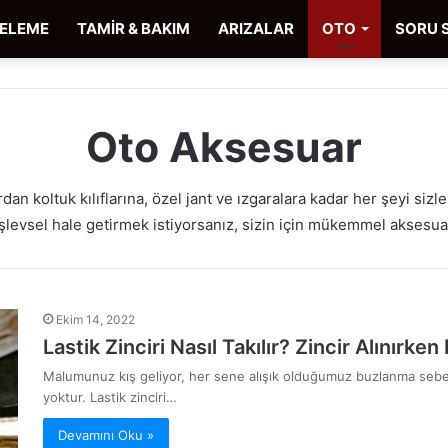
CELEME
TAMİR & BAKIM
ARIZALAR
OTO
SORU 
Oto Aksesuar
an koltuk kılıflarına, özel jant ve ızgaralara kadar her şeyi sizl
şlevsel hale getirmek istiyorsanız, sizin için mükemmel aksesuar
Ekim 14, 2022
Lastik Zinciri Nasıl Takılır? Zincir Alınırk
Malumunuz kış geliyor, her sene alışık olduğumuz buzlanma sebebi
yoktur. Lastik zinciri…
Devamını Oku »