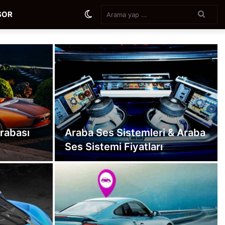
Aram
Dış
SOR
yap
...
görünümü
değiştir
rabası
Araba Ses Sistemleri & Araba
Ses Sistemi Fiyatları