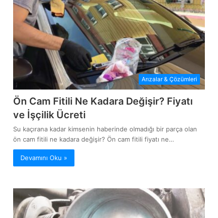
Arızalar & Çözümleri
Ön Cam Fitili Ne Kadara Değişir? Fiyatı
ve İşçilik Ücreti
Su kaçırana kadar kimsenin haberinde olmadığı bir parça olan
ön cam fitili ne kadara değişir? Ön cam fitili fiyatı ne…
Devamını Oku »