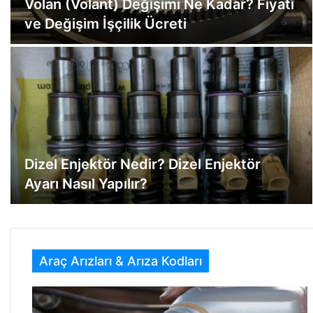
Volan (Volant) Değişimi Ne Kadar? Fiyatı
ve Değişim İşçilik Ücreti
Dizel Enjektör Nedir? Dizel Enjektör
Ayarı Nasıl Yapılır?
Araç Arızları & Arıza Kodları