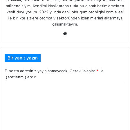
mühendisiyim. Kendimi klasik araba tutkunu olarak betimlemekten
keyif duyuyorum. 2022 yılında dahil olduğum otobilgisi.com ailesi
ile birlikte sizlere otomotiv sektöründen izlenimlerimi aktarmaya
çalışmaktayım.
Web
sitesi
Bir yanıt yazın
E-posta adresiniz yayınlanmayacak.
Gerekli alanlar
*
ile
işaretlenmişlerdir
Y
o
r
u
m