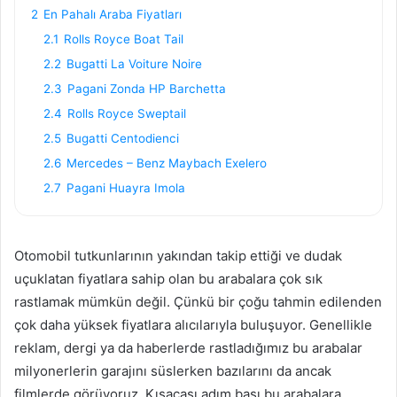
2
En Pahalı Araba Fiyatları
2.1
Rolls Royce Boat Tail
2.2
Bugatti La Voiture Noire
2.3
Pagani Zonda HP Barchetta
2.4
Rolls Royce Sweptail
2.5
Bugatti Centodienci
2.6
Mercedes – Benz Maybach Exelero
2.7
Pagani Huayra Imola
Otomobil tutkunlarının yakından takip ettiği ve dudak
uçuklatan fiyatlara sahip olan bu arabalara çok sık
rastlamak mümkün değil. Çünkü bir çoğu tahmin edilenden
çok daha yüksek fiyatlara alıcılarıyla buluşuyor. Genellikle
reklam, dergi ya da haberlerde rastladığımız bu arabalar
milyonerlerin garajını süslerken bazılarını da ancak
filmlerde görüyoruz. Kısacası adım başı bu arabalara