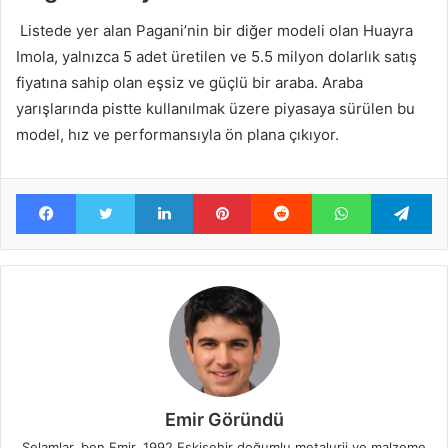
Listede yer alan Pagani’nin bir diğer modeli olan Huayra
Imola, yalnızca 5 adet üretilen ve 5.5 milyon dolarlık satış
fiyatına sahip olan eşsiz ve güçlü bir araba. Araba
yarışlarında pistte kullanılmak üzere piyasaya sürülen bu
model, hız ve performansıyla ön plana çıkıyor.
Facebook
Twitter
LinkedIn
Pinterest
Reddit
WhatsApp
Te
Emir Göründü
Selamlar, ben Emir. 1992 Eskişehir doğumlu metalurji ve malzeme