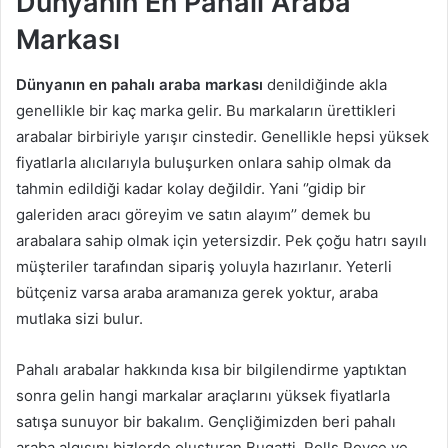
Dünyanın En Pahalı Araba
Markası
Dünyanın en pahalı araba markası
denildiğinde akla
genellikle bir kaç marka gelir. Bu markaların ürettikleri
arabalar birbiriyle yarışır cinstedir. Genellikle hepsi yüksek
fiyatlarla alıcılarıyla buluşurken onlara sahip olmak da
tahmin edildiği kadar kolay değildir. Yani ‘’gidip bir
galeriden aracı göreyim ve satın alayım’’ demek bu
arabalara sahip olmak için yetersizdir. Pek çoğu hatrı sayılı
müşteriler tarafından sipariş yoluyla hazırlanır. Yeterli
bütçeniz varsa araba aramanıza gerek yoktur, araba
mutlaka sizi bulur.
Pahalı arabalar hakkında kısa bir bilgilendirme yaptıktan
sonra gelin hangi markalar araçlarını yüksek fiyatlarla
satışa sunuyor bir bakalım. Gençliğimizden beri pahalı
araba algısını bizlerde oluşturan Bugatti, Rolls Royce ve