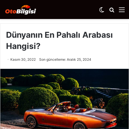
Dış
Arama
M
görünümü
yap
değiştir
...
Dünyanın En Pahalı Arabası
Hangisi?
Kasım 30, 2022
Son güncelleme: Aralık 25, 2024