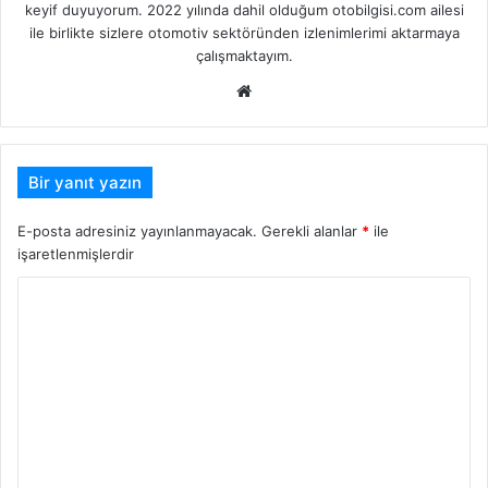
keyif duyuyorum. 2022 yılında dahil olduğum otobilgisi.com ailesi
ile birlikte sizlere otomotiv sektöründen izlenimlerimi aktarmaya
çalışmaktayım.
Web
sitesi
Bir yanıt yazın
E-posta adresiniz yayınlanmayacak.
Gerekli alanlar
*
ile
işaretlenmişlerdir
Y
o
r
u
m
*