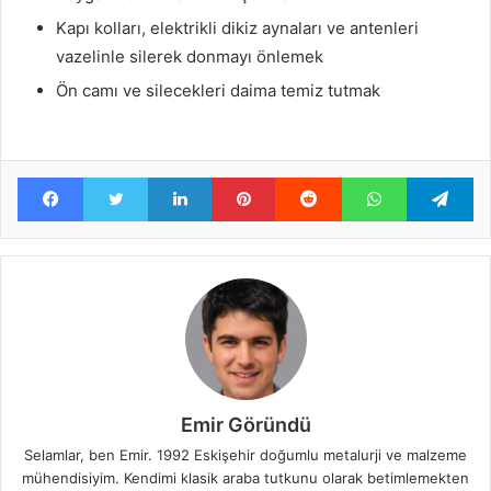
Kapı kolları, elektrikli dikiz aynaları ve antenleri
vazelinle silerek donmayı önlemek
Ön camı ve silecekleri daima temiz tutmak
Facebook
Twitter
LinkedIn
Pinterest
Reddit
WhatsApp
Te
Emir Göründü
Selamlar, ben Emir. 1992 Eskişehir doğumlu metalurji ve malzeme
mühendisiyim. Kendimi klasik araba tutkunu olarak betimlemekten