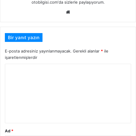
otobilgisi.com'da sizlerle paylaşıyorum.
Web
sitesi
Bir yanıt yazın
E-posta adresiniz yayınlanmayacak.
Gerekli alanlar
*
ile
işaretlenmişlerdir
Y
o
r
u
m
*
Ad
*