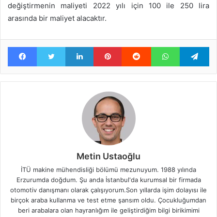
değiştirmenin maliyeti 2022 yılı için 100 ile 250 lira
arasında bir maliyet alacaktır.
Facebook
Twitter
LinkedIn
Pinterest
Reddit
WhatsApp
Te
Metin Ustaoğlu
İTÜ makine mühendisliği bölümü mezunuyum. 1988 yılında
Erzurumda doğdum. Şu anda İstanbul'da kurumsal bir firmada
otomotiv danışmanı olarak çalışıyorum.Son yıllarda işim dolayısı ile
birçok araba kullanma ve test etme şansım oldu. Çocukluğumdan
beri arabalara olan hayranlığım ile geliştirdiğim bilgi birikimimi