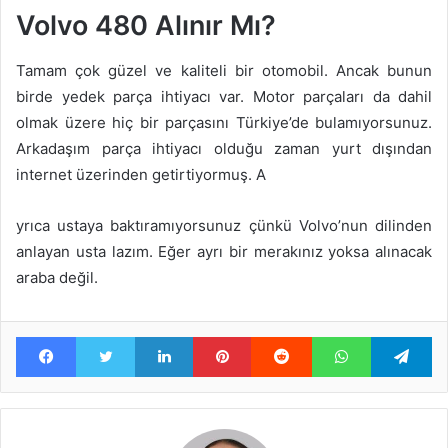
Volvo 480 Alınır Mı?
Tamam çok güzel ve kaliteli bir otomobil. Ancak bunun
birde yedek parça ihtiyacı var. Motor parçaları da dahil
olmak üzere hiç bir parçasını Türkiye’de bulamıyorsunuz.
Arkadaşım parça ihtiyacı olduğu zaman yurt dışından
internet üzerinden getirtiyormuş. A
yrıca ustaya baktıramıyorsunuz çünkü Volvo’nun dilinden
anlayan usta lazım. Eğer ayrı bir merakınız yoksa alınacak
araba değil.
Facebook
Twitter
LinkedIn
Pinterest
Reddit
WhatsApp
Te