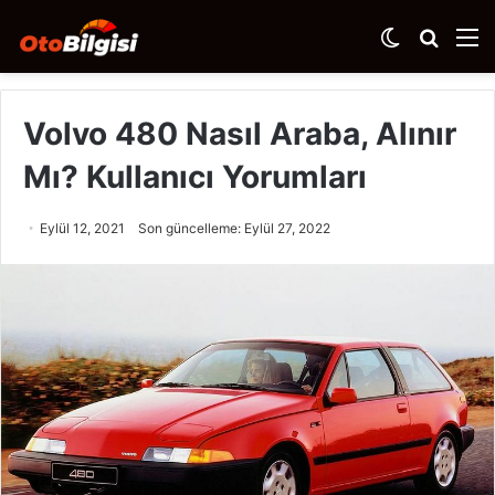
Dış
Arama
M
görünümü
yap
değiştir
...
Volvo 480 Nasıl Araba, Alınır
Mı? Kullanıcı Yorumları
Eylül 12, 2021
Son güncelleme: Eylül 27, 2022