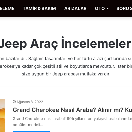
CELEME
TAMİR & BAKIM
ARIZALAR
OTO
SORU 
Jeep Araç İncelemeler
n bazılarıdır. Sağlam tasarımları ve her türlü arazi şartlarında 
ee’ye kadar çok çeşitli stil ve boyutlarda mevcuttur. İster bir 
size uygun bir Jeep arabası mutlaka vardır.
Ağustos 8, 2022
Grand Cherokee Nasıl Araba? Alınır mı? Kul
Grand Cherokee nasıl araba? 90’lı yılların en yakışıklı arabalarında
popüler modeli…