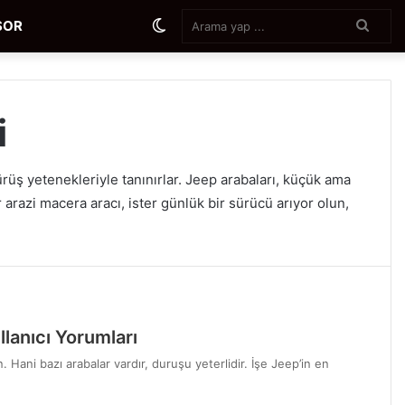
Aram
Dış
SOR
yap
...
görünümü
i
değiştir
sürüş yetenekleriyle tanınırlar. Jeep arabaları, küçük ama
arazi macera aracı, ister günlük bir sürücü arıyor olun,
lanıcı Yorumları
n. Hani bazı arabalar vardır, duruşu yeterlidir. İşe Jeep’in en