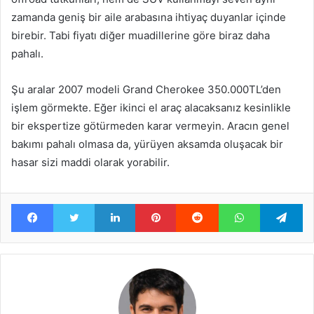
zamanda geniş bir aile arabasına ihtiyaç duyanlar içinde
birebir. Tabi fiyatı diğer muadillerine göre biraz daha
pahalı.
Şu aralar 2007 modeli Grand Cherokee 350.000TL’den
işlem görmekte. Eğer ikinci el araç alacaksanız kesinlikle
bir ekspertize götürmeden karar vermeyin. Aracın genel
bakımı pahalı olmasa da, yürüyen aksamda oluşacak bir
hasar sizi maddi olarak yorabilir.
Facebook
Twitter
LinkedIn
Pinterest
Reddit
WhatsApp
Te