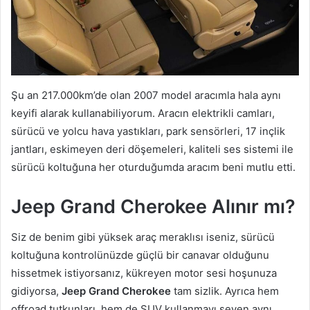
Şu an 217.000km’de olan 2007 model aracımla hala aynı
keyifi alarak kullanabiliyorum. Aracın elektrikli camları,
sürücü ve yolcu hava yastıkları, park sensörleri, 17 inçlik
jantları, eskimeyen deri döşemeleri, kaliteli ses sistemi ile
sürücü koltuğuna her oturduğumda aracım beni mutlu etti.
Jeep Grand Cherokee Alınır mı?
Siz de benim gibi yüksek araç meraklısı iseniz, sürücü
koltuğuna kontrolünüzde güçlü bir canavar olduğunu
hissetmek istiyorsanız, kükreyen motor sesi hoşunuza
gidiyorsa,
Jeep Grand Cherokee
tam sizlik. Ayrıca hem
offroad tutkunları, hem de SUV kullanmayı seven aynı