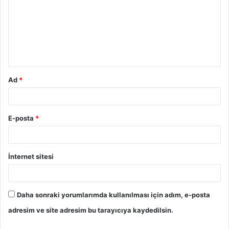
r
u
m
*
Ad
*
E-posta
*
İnternet sitesi
Daha sonraki yorumlarımda kullanılması için adım, e-posta
adresim ve site adresim bu tarayıcıya kaydedilsin.