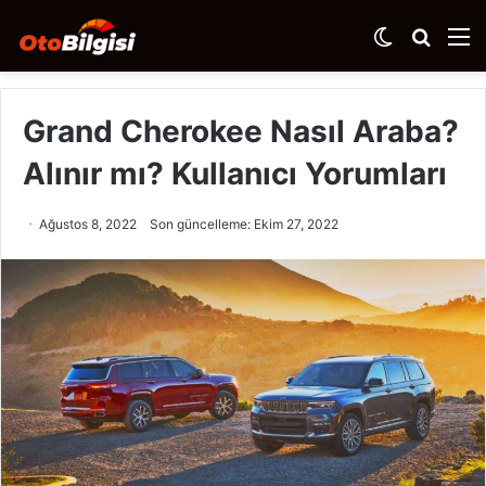
Dış
Arama
M
görünümü
yap
değiştir
...
Grand Cherokee Nasıl Araba?
Alınır mı? Kullanıcı Yorumları
Ağustos 8, 2022
Son güncelleme: Ekim 27, 2022