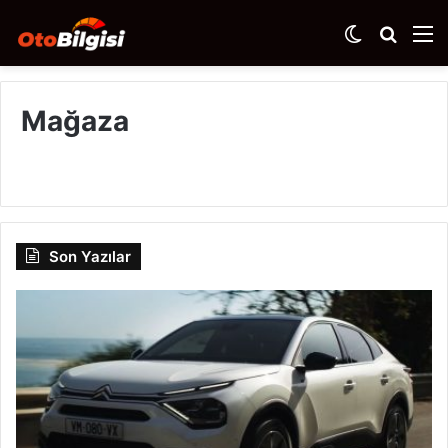
Dış
Arama
M
görünümü
yap
değiştir
...
Mağaza
Son Yazılar