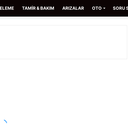
CELEME
TAMİR & BAKIM
ARIZALAR
OTO
SORU 
Chery
Kimo
Araç İncelemeleri
Nasıl
Araba,
Alınır
Mı?
İnceleme
ve
Kullanıcı
Yorumları