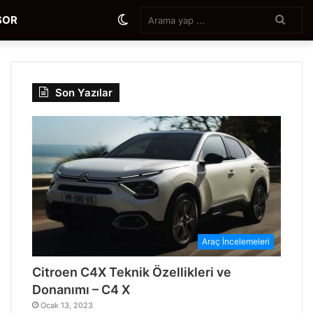
Aram
Dış
SOR
yap
...
görünümü
Son Yazılar
değiştir
Araç İncelemeleri
Citroen C4X Teknik Özellikleri ve
Donanımı – C4 X
Ocak 13, 2023