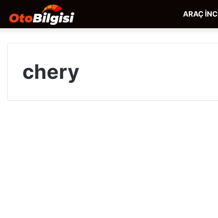
ARAÇ İN
chery
Chery
Niche
Araç İncelemeleri
Nasıl
Araba,
Alınır
Mı?
İnceleme
ve
Mayıs 5, 2022
Kullanıcı
Yorumları
Chery Niche Nasıl Araba, Alınır