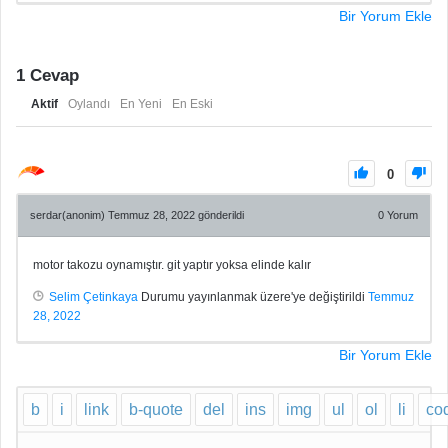
Bir Yorum Ekle
1
Cevap
Aktif
Oylandı
En Yeni
En Eski
0
serdar(anonim)
Temmuz 28, 2022 gönderildi
0
Yorum
motor takozu oynamıştır. git yaptır yoksa elinde kalır
Selim Çetinkaya
Durumu yayınlanmak üzere'ye değiştirildi
Temmuz
28, 2022
Bir Yorum Ekle