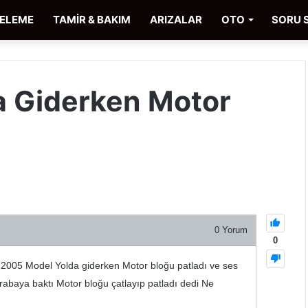
CELEME
TAMİR & BAKIM
ARIZALAR
OTO
SORU 
a Giderken Motor
0
Yorum
0
005 Model Yolda giderken Motor bloğu patladı ve ses
rabaya baktı Motor bloğu çatlayıp patladı dedi Ne