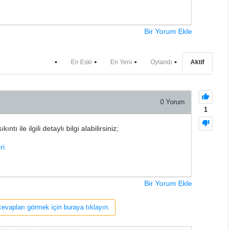
Bir Yorum Ekle
En Eski
En Yeni
Oylandı
Aktif
0
Yorum
1
 ile ilgili detaylı bilgi alabilirsiniz;
ri
Bir Yorum Ekle
cevapları görmek için buraya tıklayın.