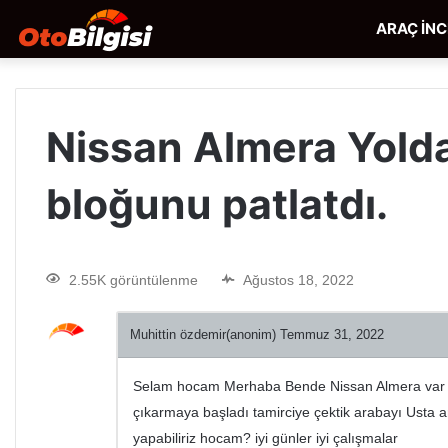
ARAÇ İN
Nissan Almera Yold
bloğunu patlatdı.
2.55K görüntülenme
Ağustos 18, 2022
Muhittin özdemir(anonim)
Temmuz 31, 2022
Selam hocam Merhaba Bende Nissan Almera var 2
çıkarmaya başladı tamirciye çektik arabayı Usta a
yapabiliriz hocam? iyi günler iyi çalışmalar