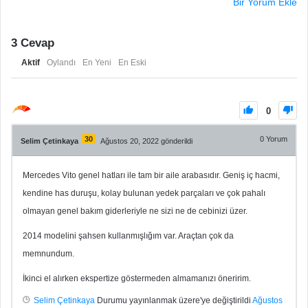
Bir Yorum Ekle
3
Cevap
Aktif
Oylandı
En Yeni
En Eski
0
30
0
Yorum
Selim Çetinkaya
Ağustos 20, 2022 gönderildi
Mercedes Vito genel hatları ile tam bir aile arabasıdır. Geniş iç hacmi,
kendine has duruşu, kolay bulunan yedek parçaları ve çok pahalı
olmayan genel bakım giderleriyle ne sizi ne de cebinizi üzer.
2014 modelini şahsen kullanmışlığım var. Araçtan çok da
memnundum.
İkinci el alırken ekspertize göstermeden almamanızı öneririm.
Selim Çetinkaya
Durumu yayınlanmak üzere'ye değiştirildi
Ağustos