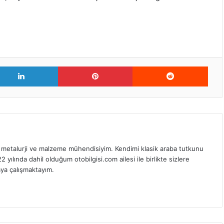
er
LinkedIn
Pinterest
Redd
 metalurji ve malzeme mühendisiyim. Kendimi klasik araba tutkunu
ılında dahil olduğum otobilgisi.com ailesi ile birlikte sizlere
ya çalışmaktayım.