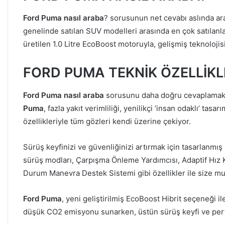
Ford Puma nasıl araba
? sorusunun net cevabı aslında ara
genelinde satılan SUV modelleri arasında en çok satılanl
üretilen 1.0 Litre EcoBoost motoruyla, gelişmiş teknolojisi
FORD PUMA TEKNİK ÖZELLİKL
Ford Puma nasıl araba
sorusunu daha doğru cevaplamak i
Puma
, fazla yakıt verimliliği, yenilikçi ‘insan odaklı’ ta
özellikleriyle tüm gözleri kendi üzerine çekiyor.
Sürüş keyfinizi ve güvenliğinizi artırmak için tasarlanmış 
sürüş modları, Çarpışma Önleme Yardımcısı, Adaptif Hız Ko
Durum Manevra Destek Sistemi gibi özellikler ile size m
Ford Puma
, yeni geliştirilmiş EcoBoost Hibrit seçeneği i
düşük CO2 emisyonu sunarken, üstün sürüş keyfi ve pe