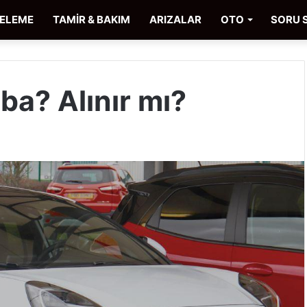
CELEME
TAMİR & BAKIM
ARIZALAR
OTO
SORU 
ba? Alınır mı?