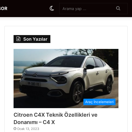
Aram
Dış
SOR
yap
...
görünümü
Son Yazılar
değiştir
Araç İncelemeleri
Citroen C4X Teknik Özellikleri ve
Donanımı – C4 X
Ocak 13, 2023