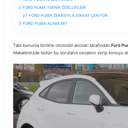
2
FORD PUMA TEKNİK ÖZELLİKLERİ
2.1
FORD PUMA ZEKÂSIYLA DİKKAT ÇEKİYOR
3
FORD PUMA ALINIR MI?
Tabi bununla birlikte otomobil alıcıları tarafından
Ford Pum
Makalemizde bütün bu soruların cevabını verip konuyu deta