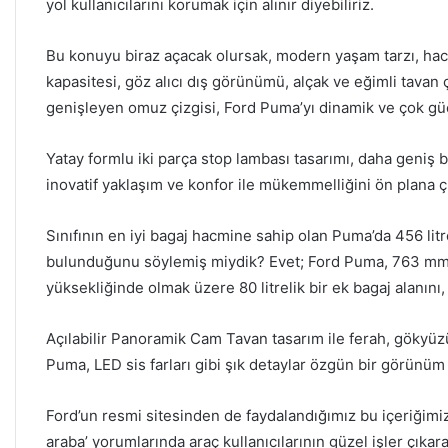
yol kullanıcılarını korumak için alınır diyebiliriz.
Bu konuyu biraz açacak olursak, modern yaşam tarzı, hac
kapasitesi, göz alıcı dış görünümü, alçak ve eğimli tavan
genişleyen omuz çizgisi, Ford Puma’yı dinamik ve çok güç
Yatay formlu iki parça stop lambası tasarımı, daha geniş
inovatif yaklaşım ve konfor ile mükemmelliğini ön plana çı
Sınıfının en iyi bagaj hacmine sahip olan Puma’da 456 litr
bulunduğunu söylemiş miydik? Evet; Ford Puma, 763 m
yüksekliğinde olmak üzere 80 litrelik bir ek bagaj alanını,
Açılabilir Panoramik Cam Tavan tasarım ile ferah, gökyüzü
Puma, LED sis farları gibi şık detaylar özgün bir görünüm 
Ford’un resmi sitesinden de faydalandığımız bu içeriğimiz
araba’ yorumlarında araç kullanıcılarının güzel işler çıka