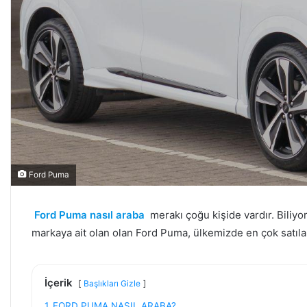
Ford Puma
Ford Puma nasıl araba
merakı çoğu kişide vardır. Biliy
markaya ait olan olan Ford Puma, ülkemizde en çok satılan
İçerik
Başlıkları Gizle
1
FORD PUMA NASIL ARABA?