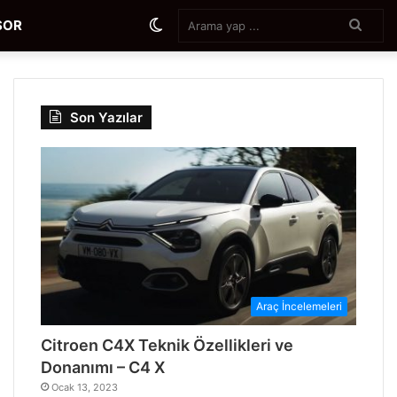
Aram
Dış
SOR
yap
...
görünümü
Son Yazılar
değiştir
Araç İncelemeleri
Citroen C4X Teknik Özellikleri ve
Donanımı – C4 X
Ocak 13, 2023