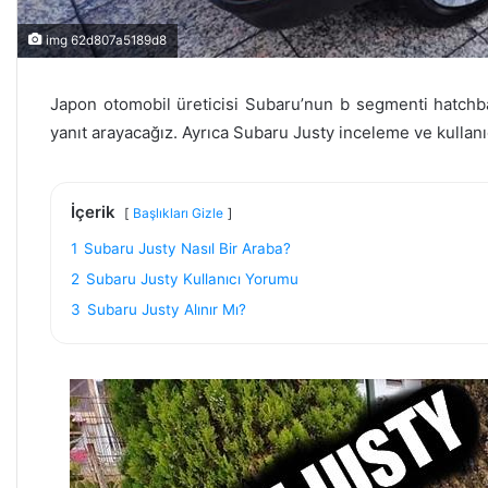
img 62d807a5189d8
Japon otomobil üreticisi Subaru’nun b segmenti hatch
yanıt arayacağız. Ayrıca Subaru Justy inceleme ve kullan
İçerik
Başlıkları Gizle
1
Subaru Justy Nasıl Bir Araba?
2
Subaru Justy Kullanıcı Yorumu
3
Subaru Justy Alınır Mı?