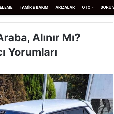
CELEME
TAMİR & BAKIM
ARIZALAR
OTO
SORU 
raba, Alınır Mı?
cı Yorumları