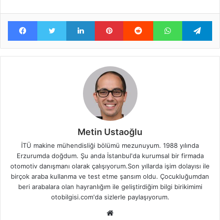
Facebook
Twitter
LinkedIn
Pinterest
Reddit
WhatsApp
Te
Metin Ustaoğlu
İTÜ makine mühendisliği bölümü mezunuyum. 1988 yılında
Erzurumda doğdum. Şu anda İstanbul'da kurumsal bir firmada
otomotiv danışmanı olarak çalışıyorum.Son yıllarda işim dolayısı ile
birçok araba kullanma ve test etme şansım oldu. Çocukluğumdan
beri arabalara olan hayranlığım ile geliştirdiğim bilgi birikimimi
otobilgisi.com'da sizlerle paylaşıyorum.
Web