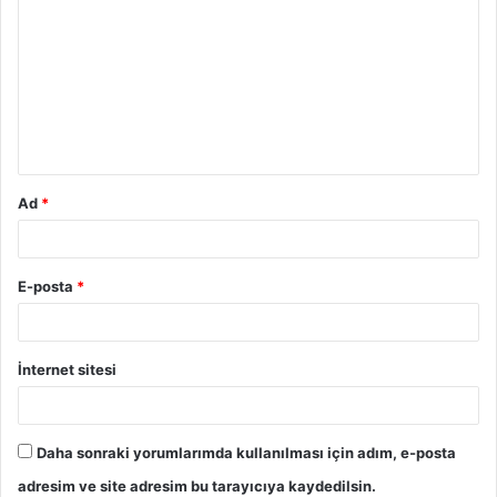
o
r
u
m
*
Ad
*
E-posta
*
İnternet sitesi
Daha sonraki yorumlarımda kullanılması için adım, e-posta
adresim ve site adresim bu tarayıcıya kaydedilsin.