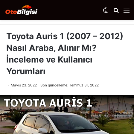
Dış
Arama
M
görünümü
yap
değiştir
...
Toyota Auris 1 (2007 – 2012)
Nasıl Araba, Alınır Mı?
İnceleme ve Kullanıcı
Yorumları
Mayıs 23, 2022
Son güncelleme: Temmuz 31, 2022