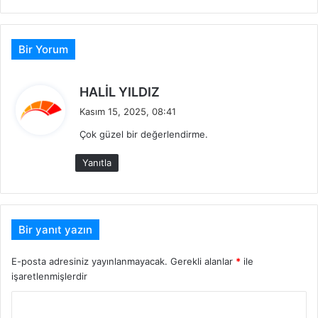
sitesi
Bir Yorum
d
HALİL YILDIZ
e
Kasım 15, 2025, 08:41
d
Çok güzel bir değerlendirme.
i
k
Yanıtla
i
:
Bir yanıt yazın
E-posta adresiniz yayınlanmayacak.
Gerekli alanlar
*
ile
işaretlenmişlerdir
Y