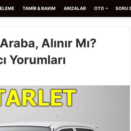
CELEME
TAMİR & BAKIM
ARIZALAR
OTO
SORU 
 Araba, Alınır Mı?
cı Yorumları