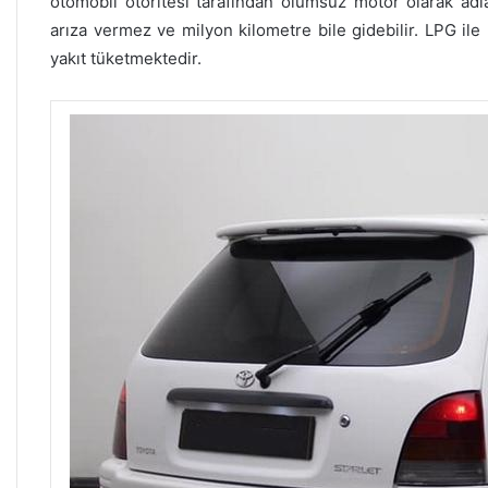
otomobil otoritesi tarafından ölümsüz motor olarak adla
arıza vermez ve milyon kilometre bile gidebilir. LPG ile 
yakıt tüketmektedir.