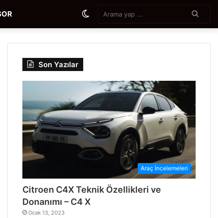
Aram
Dış
SOR
yap
...
görünümü
Son Yazılar
değiştir
Araç İncelemeleri
Citroen C4X Teknik Özellikleri ve
Donanımı – C4 X
Ocak 13, 2023