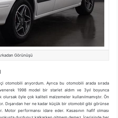
 Arkadan Görünüşü
u
içi otomobili arıyordum. Ayrıca bu otomobili arada sırada
üvenerek 1998 model bir starlet aldım ve 3yıl boyunca
 olursak öyle çok kaliteli malzemeler kullanılmamıştır. Ön
tır. Dışarıdan her ne kadar küçük bir otomobil gibi görünse
ir. Motor performansı idare eder. Kasasının hafif olması
r yokuşta durdunuz kalkarken gitmem demez. İçerisinde her