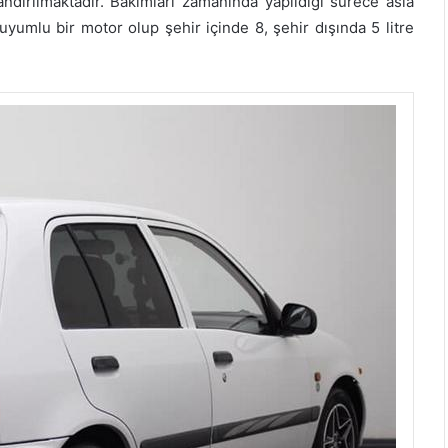
ndırılmaktadır. Bakımları zamanında yapıldığı sürece asla
uyumlu bir motor olup şehir içinde 8, şehir dışında 5 litre