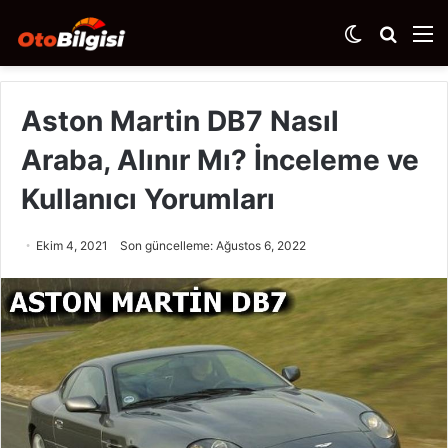
Dış
Arama
M
görünümü
yap
değiştir
...
Aston Martin DB7 Nasıl
Araba, Alınır Mı? İnceleme ve
Kullanıcı Yorumları
Ekim 4, 2021
Son güncelleme: Ağustos 6, 2022