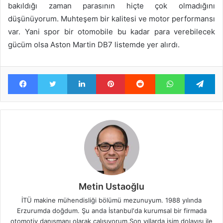
bakıldığı zaman parasının hiçte çok olmadığını
düşünüyorum. Muhteşem bir kalitesi ve motor performansı
var. Yani spor bir otomobile bu kadar para verebilecek
gücüm olsa Aston Martin DB7 listemde yer alırdı.
Facebook
Twitter
LinkedIn
Pinterest
Reddit
WhatsApp
Te
Metin Ustaoğlu
İTÜ makine mühendisliği bölümü mezunuyum. 1988 yılında
Erzurumda doğdum. Şu anda İstanbul'da kurumsal bir firmada
otomotiv danışmanı olarak çalışıyorum.Son yıllarda işim dolayısı ile