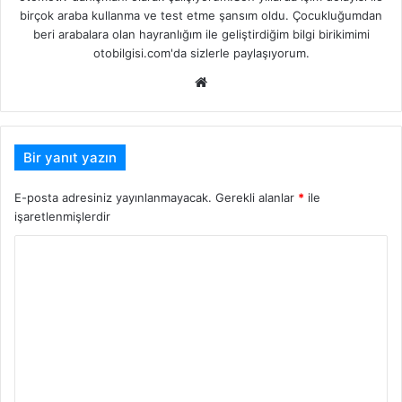
birçok araba kullanma ve test etme şansım oldu. Çocukluğumdan
beri arabalara olan hayranlığım ile geliştirdiğim bilgi birikimimi
otobilgisi.com'da sizlerle paylaşıyorum.
Web
sitesi
Bir yanıt yazın
E-posta adresiniz yayınlanmayacak.
Gerekli alanlar
*
ile
işaretlenmişlerdir
Y
o
r
u
m
*