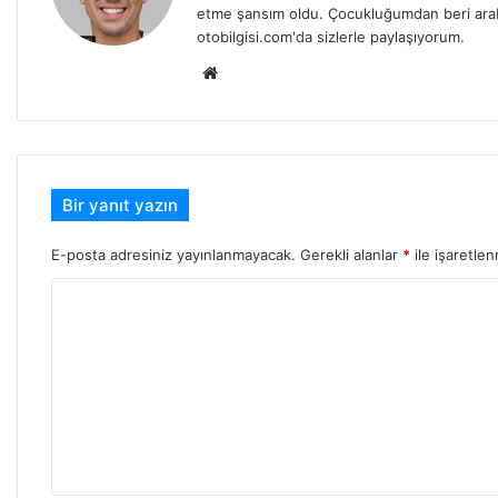
etme şansım oldu. Çocukluğumdan beri arabala
otobilgisi.com'da sizlerle paylaşıyorum.
Web
sitesi
Bir yanıt yazın
E-posta adresiniz yayınlanmayacak.
Gerekli alanlar
*
ile işaretlen
Y
o
r
u
m
*