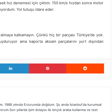
ksek hız denemesi için çıktım. 150 km/s hızdan sonra motor
ıyordum. Yol tutuşu idare eder.
 almaya kalkamayın. Çünkü hiç bir parçası Türkiye’de yok.
 uyduruyor ama kaporta aksam parçalarını yurt dışından
er
LinkedIn
Pinterest
Redd
. 1988 yılında Erzurumda doğdum. Şu anda İstanbul'da kurumsal
orum.Son yıllarda işim dolayısı ile birçok araba kullanma ve test