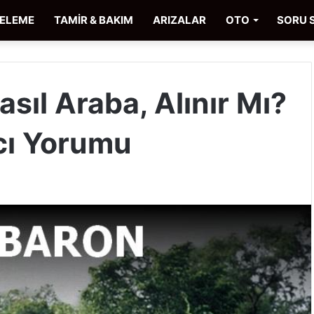
CELEME
TAMİR & BAKIM
ARIZALAR
OTO
SORU 
sıl Araba, Alınır Mı?
cı Yorumu