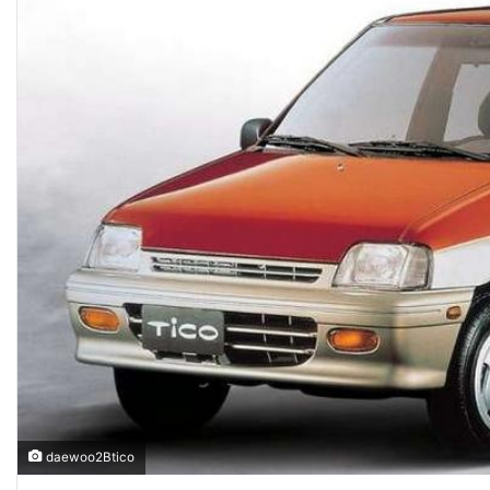
daewoo2Btico