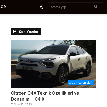
Aram
Dış
SOR
yap
...
görünümü
Son Yazılar
değiştir
Araç İncelemeleri
Citroen C4X Teknik Özellikleri ve
Donanımı – C4 X
Ocak 13, 2023