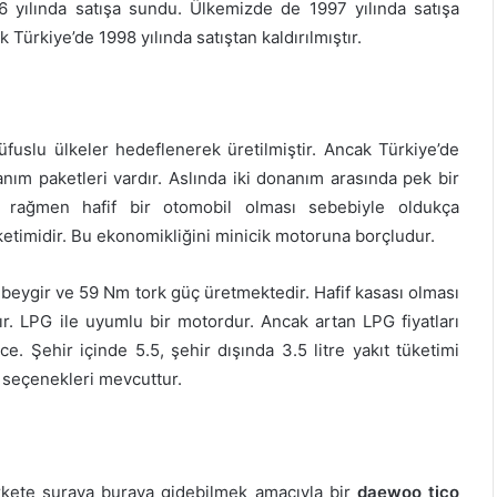
 yılında satışa sundu. Ülkemizde de 1997 yılında satışa
Türkiye’de 1998 yılında satıştan kaldırılmıştır.
fuslu ülkeler hedeflenerek üretilmiştir. Ancak Türkiye’de
nım paketleri vardır. Aslında iki donanım arasında pek bir
a rağmen hafif bir otomobil olması sebebiyle oldukça
ketimidir. Bu ekonomikliğini minicik motoruna borçludur.
41 beygir ve 59 Nm tork güç üretmektedir. Hafif kasası olması
r. LPG ile uyumlu bir motordur. Ancak artan LPG fiyatları
. Şehir içinde 5.5, şehir dışında 3.5 litre yakıt tüketimi
n seçenekleri mevcuttur.
kete şuraya buraya gidebilmek amacıyla bir
daewoo tico