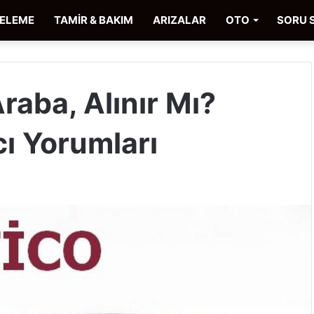
CELEME
TAMİR & BAKIM
ARIZALAR
OTO
SORU 
raba, Alınır Mı?
cı Yorumları