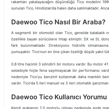
rakamları yakalayacağını düşündüğü Tico modelini 1996
sunulan Tico, Hindistan’da halen daha satılmaktadır. Ancak 
Daewoo Tico Nasıl Bir Araba?
A segmenti bir otomobil olan Tico, genelde kalabalık nü
özellikle bayan sürücülere hitap etmiştir. SX ve SL dona
fark bulunmaktadır. Direksiyonu hidrolik olmamasın
yumuşaktır. Tico’nun en öne çıkan özelliği düşük yakıt tü
0.8 litre hacimli 3 silindirli bir motoru vardır. Bu motor 
sebebiyle hiçte fena sayılmayacak bir performansı vardı
nedeniyle Tico’yu benzinli kullanmak daha mantıklı bence
vardır. Tico’da 5 ileri manuel ve 3 ileri otomatik şanzıma
Daewoo Tico Kullanıcı Yorumu
Kendi arabanım 2.0 motorlu olması nedeniyle evde mar