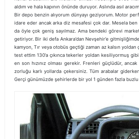
aldım ve hala kapının önünde duruyor. Aslında asıl arac
Bir depo benzin alıyorum dünyayı geziyorum. Motor perf
idare eder ancak arka diz mesafesi çok dar. Mesela ben
da öyle çok geniş sayılmaz. Ama bendeki görevi market p
getiriyor. Bir iki defa Ankara’dan Nevşehir’e gitmişliğimd
kamyon, Tır veya otobüs geçtiği zaman az kalsın yoldan çı
test ettim 130’a çıkınca tekerler yoldan kesiliyormuş gi
en son hızınız olması gerekir. Frenleri güçlüdür, ancak
zorluğu karlı yollarda çekersiniz. Tüm arabalar giderken
Gerçi günümüzde şehirlerde bir yol 1 günden fazla buzlu