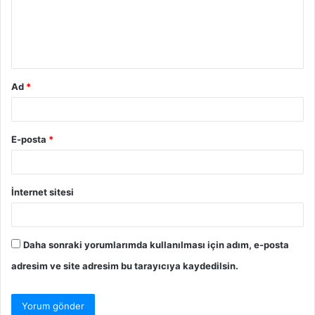
u
m
*
Ad
*
E-posta
*
İnternet sitesi
Daha sonraki yorumlarımda kullanılması için adım, e-posta
adresim ve site adresim bu tarayıcıya kaydedilsin.