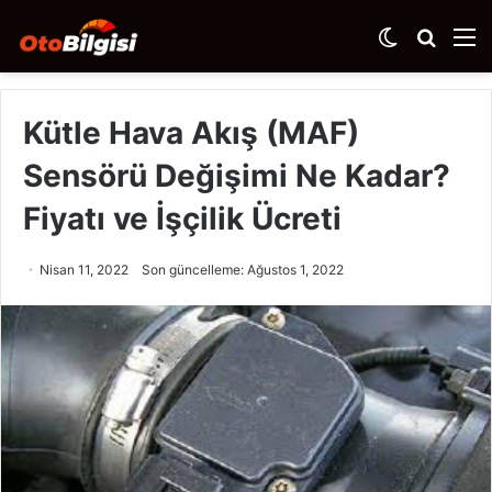
Dış
Arama
M
görünümü
yap
değiştir
...
Kütle Hava Akış (MAF)
Sensörü Değişimi Ne Kadar?
Fiyatı ve İşçilik Ücreti
Nisan 11, 2022
Son güncelleme: Ağustos 1, 2022