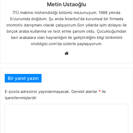
Metin Ustaoğlu
İTÜ makine mühendisliği bölümü mezunuyum. 1988 yılında
Erzurumda doğdum. Şu anda İstanbul'da kurumsal bir firmada
otomotiv danışmanı olarak çalışıyorum.Son yıllarda işim dolayısı ile
birçok araba kullanma ve test etme şansım oldu. Çocukluğumdan
beri arabalara olan hayranlığım ile geliştirdiğim bilgi birikimimi
otobilgisi.com'da sizlerle paylaşıyorum.
Web
sitesi
Bir yanıt yazın
E-posta adresiniz yayınlanmayacak.
Gerekli alanlar
*
ile
işaretlenmişlerdir
Y
o
r