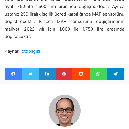
fiyatı 750 ile 1.500 lira arasında değişmektedir. Ayrıca
ustanız 250 liralık işçilik ücreti karşılığında MAF sensörünu
değiştirecektir. Kısaca MAF sensörünü değiştirmenin
maliyeti 2022 yılı için 1.000 ile 1.750 lira arasında
değişecektir.
Kaynak:
otobilgisi
Facebook
Twitter
LinkedIn
Pinterest
Reddit
WhatsApp
Te