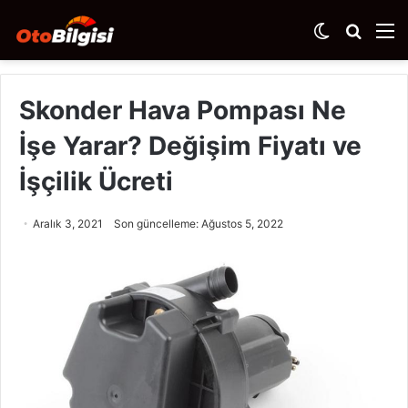
Dış
Arama
M
görünümü
yap
değiştir
...
Skonder Hava Pompası Ne
İşe Yarar? Değişim Fiyatı ve
İşçilik Ücreti
Aralık 3, 2021
Son güncelleme: Ağustos 5, 2022