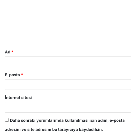
r
u
m
*
Ad
*
E-posta
*
İnternet sitesi
Daha sonraki yorumlarımda kullanılması için adım, e-posta
adresim ve site adresim bu tarayıcıya kaydedilsin.