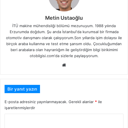
Metin Ustaoğlu
İTÜ makine mühendisliği bölümü mezunuyum. 1988 yılında
Erzurumda doğdum. Şu anda İstanbul'da kurumsal bir firmada
otomotiv danışmanı olarak çalışıyorum.Son yıllarda işim dolayısı ile
birçok araba kullanma ve test etme şansım oldu. Çocukluğumdan
beri arabalara olan hayranlığım ile geliştirdiğim bilgi birikimimi
otobilgisi.com'da sizlerle paylaşıyorum.
Web
sitesi
Bir yanıt yazın
E-posta adresiniz yayınlanmayacak.
Gerekli alanlar
*
ile
işaretlenmişlerdir
Y
o