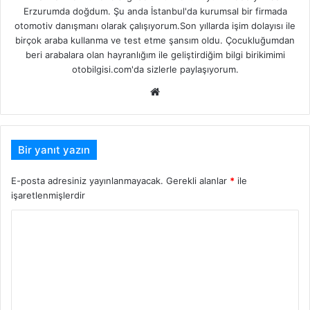
Erzurumda doğdum. Şu anda İstanbul'da kurumsal bir firmada
otomotiv danışmanı olarak çalışıyorum.Son yıllarda işim dolayısı ile
birçok araba kullanma ve test etme şansım oldu. Çocukluğumdan
beri arabalara olan hayranlığım ile geliştirdiğim bilgi birikimimi
otobilgisi.com'da sizlerle paylaşıyorum.
Web
sitesi
Bir yanıt yazın
E-posta adresiniz yayınlanmayacak.
Gerekli alanlar
*
ile
işaretlenmişlerdir
Y
o
r
u
m