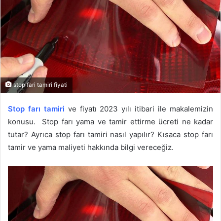
stop fari tamiri fiyati
Stop farı tamiri
ve fiyatı 2023 yılı itibari ile makalemizin
konusu. Stop farı yama ve tamir ettirme ücreti ne kadar
tutar? Ayrıca stop farı tamiri nasıl yapılır? Kısaca stop farı
tamir ve yama maliyeti hakkında bilgi vereceğiz.