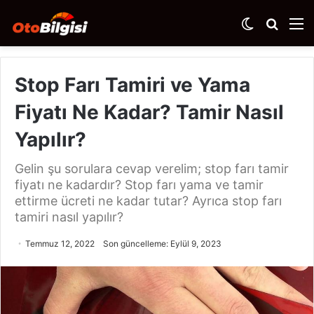
Dış
Arama
M
görünümü
yap
değiştir
...
Stop Farı Tamiri ve Yama
Fiyatı Ne Kadar? Tamir Nasıl
Yapılır?
Gelin şu sorulara cevap verelim; stop farı tamir
fiyatı ne kadardır? Stop farı yama ve tamir
ettirme ücreti ne kadar tutar? Ayrıca stop farı
tamiri nasıl yapılır?
Temmuz 12, 2022
Son güncelleme: Eylül 9, 2023