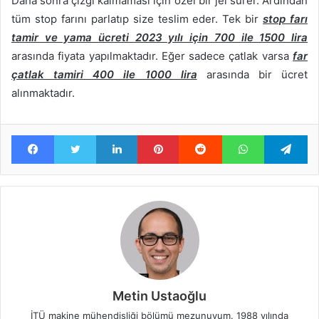
Daha sonra çizgi kalmaması için özel bir jel sürer. Ardından
tüm stop farını parlatıp size teslim eder. Tek bir
stop farı
tamir ve yama ücreti 2023 yılı için 700 ile 1500 lira
arasında fiyata yapılmaktadır. Eğer sadece çatlak varsa
far
çatlak tamiri 400 ile 1000 lira
arasında bir ücret
alınmaktadır.
Facebook
Twitter
LinkedIn
Pinterest
Reddit
WhatsApp
Te
Metin Ustaoğlu
İTÜ makine mühendisliği bölümü mezunuyum. 1988 yılında