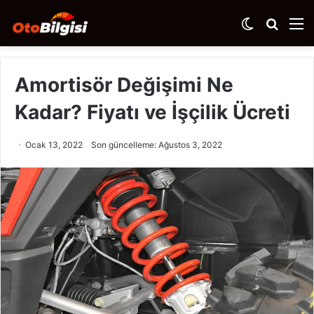
Dış
Arama
M
görünümü
yap
değiştir
...
Amortisör Değişimi Ne
Kadar? Fiyatı ve İşçilik Ücreti
Ocak 13, 2022
Son güncelleme: Ağustos 3, 2022