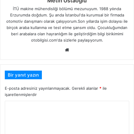
Metin Ustaoğlu
İTÜ makine mühendisliği bölümü mezunuyum. 1988 yılında
Erzurumda doğdum. Şu anda İstanbul'da kurumsal bir firmada
otomotiv danışmanı olarak çalışıyorum.Son yıllarda işim dolayısı ile
birçok araba kullanma ve test etme şansım oldu. Çocukluğumdan
beri arabalara olan hayranlığım ile geliştirdiğim bilgi birikimimi
otobilgisi.com'da sizlerle paylaşıyorum.
Web
sitesi
Bir yanıt yazın
E-posta adresiniz yayınlanmayacak.
Gerekli alanlar
*
ile
işaretlenmişlerdir
Y
o
r
u