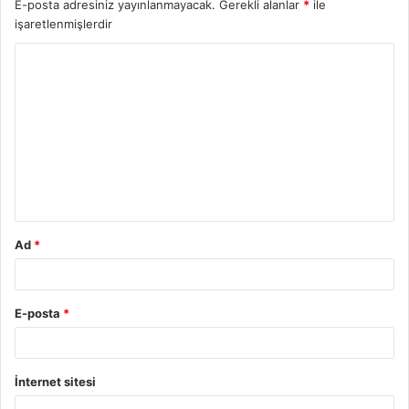
E-posta adresiniz yayınlanmayacak.
Gerekli alanlar
*
ile
işaretlenmişlerdir
Y
o
r
u
m
*
Ad
*
E-posta
*
İnternet sitesi