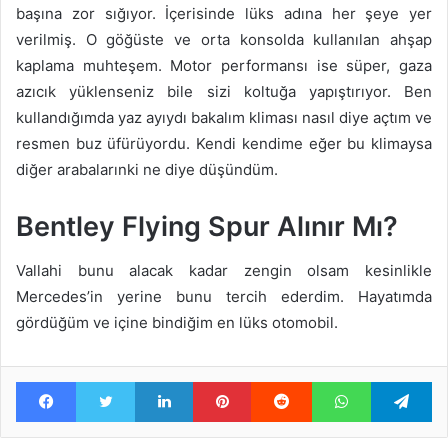
başına zor sığıyor. İçerisinde lüks adına her şeye yer
verilmiş. O göğüste ve orta konsolda kullanılan ahşap
kaplama muhteşem. Motor performansı ise süper, gaza
azıcık yüklenseniz bile sizi koltuğa yapıştırıyor. Ben
kullandığımda yaz ayıydı bakalım kliması nasıl diye açtım ve
resmen buz üfürüyordu. Kendi kendime eğer bu klimaysa
diğer arabalarınki ne diye düşündüm.
Bentley Flying Spur Alınır Mı?
Vallahi bunu alacak kadar zengin olsam kesinlikle
Mercedes’in yerine bunu tercih ederdim. Hayatımda
gördüğüm ve içine bindiğim en lüks otomobil.
Facebook
Twitter
LinkedIn
Pinterest
Reddit
WhatsApp
Te