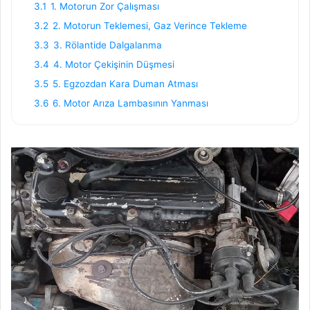
3.1
1. Motorun Zor Çalışması
3.2
2. Motorun Teklemesi, Gaz Verince Tekleme
3.3
3. Rölantide Dalgalanma
3.4
4. Motor Çekişinin Düşmesi
3.5
5. Egzozdan Kara Duman Atması
3.6
6. Motor Arıza Lambasının Yanması