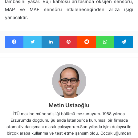
lambasını yakar. Buji kablosu arızasında oksijen sensörü,
MAP ve MAF sensörü etkileneceğinden arıza ışığı
yanacaktır.
Facebook
Twitter
LinkedIn
Pinterest
Reddit
WhatsApp
Te
Metin Ustaoğlu
İTÜ makine mühendisliği bölümü mezunuyum. 1988 yılında
Erzurumda doğdum. Şu anda İstanbul'da kurumsal bir firmada
otomotiv danışmanı olarak çalışıyorum.Son yıllarda işim dolayısı ile
birçok araba kullanma ve test etme şansım oldu. Çocukluğumdan