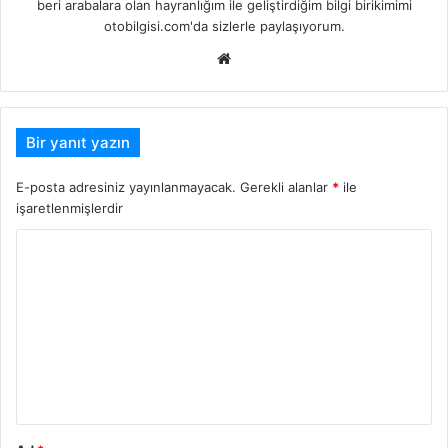
beri arabalara olan hayranlığım ile geliştirdiğim bilgi birikimimi
otobilgisi.com'da sizlerle paylaşıyorum.
Web
sitesi
Bir yanıt yazın
E-posta adresiniz yayınlanmayacak.
Gerekli alanlar
*
ile
işaretlenmişlerdir
Y
o
r
u
m
*