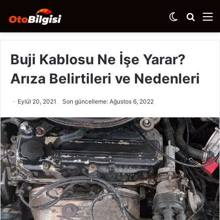
Dış
Arama
M
görünümü
yap
değiştir
...
Buji Kablosu Ne İşe Yarar?
Arıza Belirtileri ve Nedenleri
Eylül 20, 2021
Son güncelleme: Ağustos 6, 2022