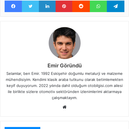
Facebook
Twitter
LinkedIn
Pinterest
Reddit
WhatsApp
Te
Emir Göründü
Selamlar, ben Emir. 1992 Eskişehir doğumlu metalurji ve malzeme
mühendisiyim. Kendimi klasik araba tutkunu olarak betimlemekten
keyif duyuyorum. 2022 yılında dahil olduğum otobilgisi.com ailesi
ile birlikte sizlere otomotiv sektöründen izlenimlerimi aktarmaya
çalışmaktayım.
Web
sitesi