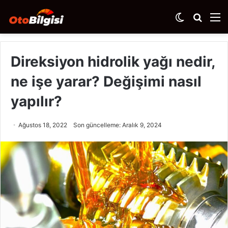
Dış
Arama
M
görünümü
yap
değiştir
...
Direksiyon hidrolik yağı nedir,
ne işe yarar? Değişimi nasıl
yapılır?
Ağustos 18, 2022
Son güncelleme: Aralık 9, 2024