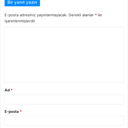
Bir yanıt yazın
E-posta adresiniz yayınlanmayacak.
Gerekli alanlar
*
ile
işaretlenmişlerdir
Y
o
r
u
m
*
Ad
*
E-posta
*