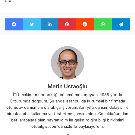
olur.
Facebook
Twitter
LinkedIn
Pinterest
Reddit
WhatsApp
Te
Metin Ustaoğlu
İTÜ makine mühendisliği bölümü mezunuyum. 1988 yılında
Erzurumda doğdum. Şu anda İstanbul'da kurumsal bir firmada
otomotiv danışmanı olarak çalışıyorum.Son yıllarda işim dolayısı ile
birçok araba kullanma ve test etme şansım oldu. Çocukluğumdan
beri arabalara olan hayranlığım ile geliştirdiğim bilgi birikimimi
otobilgisi.com'da sizlerle paylaşıyorum.