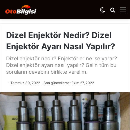
Dış
Arama
M
görünümü
yap
değiştir
...
Dizel Enjektör Nedir? Dizel
Enjektör Ayarı Nasıl Yapılır?
Dizel enjektör nedir? Enjektörler ne işe yarar?
Dizel enjektör ayarı nasıl yapılır? Gelin tüm bu
soruların cevabını birlikte verelim.
Temmuz 30, 2022
Son güncelleme: Ekim 27, 2022