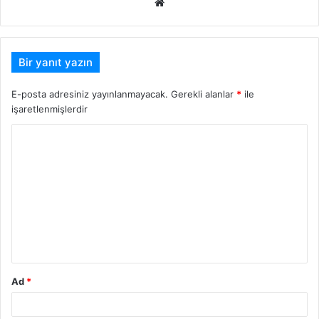
Web
sitesi
Bir yanıt yazın
E-posta adresiniz yayınlanmayacak.
Gerekli alanlar
*
ile
işaretlenmişlerdir
Y
o
r
u
m
*
Ad
*