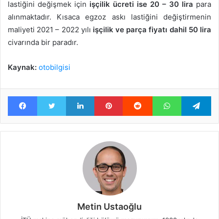
lastiğini değişmek için
işçilik ücreti ise 20 – 30 lira
para
alınmaktadır. Kısaca egzoz askı lastiğini değiştirmenin
maliyeti 2021 – 2022 yılı
işçilik ve parça fiyatı dahil 50 lira
civarında bir paradır.
Kaynak:
otobilgisi
Facebook
Twitter
LinkedIn
Pinterest
Reddit
WhatsApp
Te
Metin Ustaoğlu