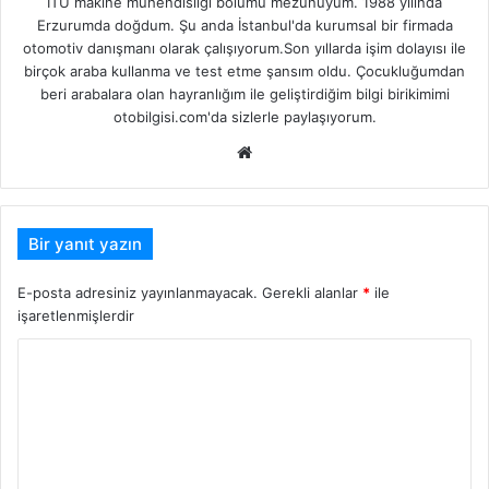
İTÜ makine mühendisliği bölümü mezunuyum. 1988 yılında
Erzurumda doğdum. Şu anda İstanbul'da kurumsal bir firmada
otomotiv danışmanı olarak çalışıyorum.Son yıllarda işim dolayısı ile
birçok araba kullanma ve test etme şansım oldu. Çocukluğumdan
beri arabalara olan hayranlığım ile geliştirdiğim bilgi birikimimi
otobilgisi.com'da sizlerle paylaşıyorum.
Web
sitesi
Bir yanıt yazın
E-posta adresiniz yayınlanmayacak.
Gerekli alanlar
*
ile
işaretlenmişlerdir
Y
o
r
u
m