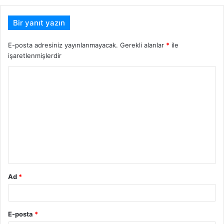
Bir yanıt yazın
E-posta adresiniz yayınlanmayacak.
Gerekli alanlar
*
ile
işaretlenmişlerdir
Y
o
r
u
m
*
Ad
*
E-posta
*