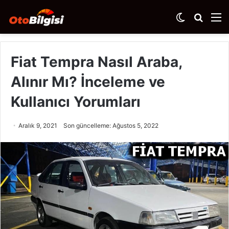
Dış
Arama
M
görünümü
yap
değiştir
...
Fiat Tempra Nasıl Araba,
Alınır Mı? İnceleme ve
Kullanıcı Yorumları
Aralık 9, 2021
Son güncelleme: Ağustos 5, 2022