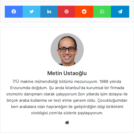
Facebook
Twitter
LinkedIn
Pinterest
Reddit
WhatsApp
Te
Metin Ustaoğlu
İTÜ makine mühendisliği bölümü mezunuyum. 1988 yılında
Erzurumda doğdum. Şu anda İstanbul'da kurumsal bir firmada
otomotiv danışmanı olarak çalışıyorum.Son yıllarda işim dolayısı ile
birçok araba kullanma ve test etme şansım oldu. Çocukluğumdan
beri arabalara olan hayranlığım ile geliştirdiğim bilgi birikimimi
otobilgisi.com'da sizlerle paylaşıyorum.
Web
sitesi