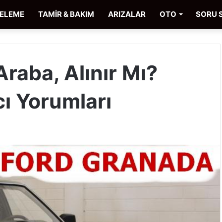
CELEME
TAMİR & BAKIM
ARIZALAR
OTO
SORU 
raba, Alınır Mı?
cı Yorumları