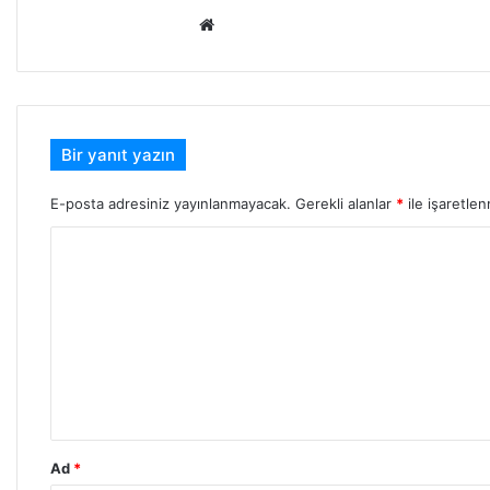
Web
sitesi
Bir yanıt yazın
E-posta adresiniz yayınlanmayacak.
Gerekli alanlar
*
ile işaretlen
Y
o
r
u
m
*
Ad
*