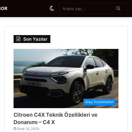
Aram
Dış
SOR
yap
...
görünümü
Son Yazılar
değiştir
Araç İncelemeleri
Citroen C4X Teknik Özellikleri ve
Donanımı – C4 X
Ocak 13, 2023