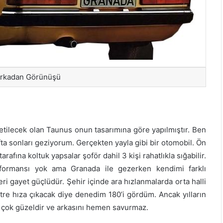
Arkadan Görünüşü
retilecek olan Taunus onun tasarımına göre yapılmıştır. Ben
fta sonları geziyorum. Gerçekten yayla gibi bir otomobil. Ön
arafına koltuk yapsalar şoför dahil 3 kişi rahatlıkla sığabilir.
formansı yok ama Granada ile gezerken kendimi farklı
eri gayet güçlüdür. Şehir içinde ara hızlanmalarda orta halli
tre hıza çıkacak diye denedim 180’i gördüm. Ancak yılların
u çok güzeldir ve arkasını hemen savurmaz.