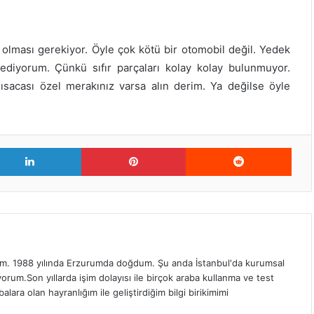
 olması gerekiyor. Öyle çok kötü bir otomobil değil. Yedek
ediyorum. Çünkü sıfır parçaları kolay kolay bulunmuyor.
Kısacası özel merakınız varsa alın derim. Ya değilse öyle
er
LinkedIn
Pinterest
Redd
. 1988 yılında Erzurumda doğdum. Şu anda İstanbul'da kurumsal
orum.Son yıllarda işim dolayısı ile birçok araba kullanma ve test
ra olan hayranlığım ile geliştirdiğim bilgi birikimimi