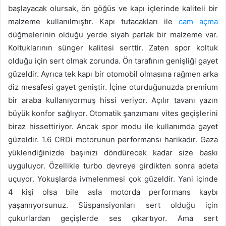
başlayacak olursak, ön göğüs ve kapı içlerinde kaliteli bir
malzeme kullanılmıştır. Kapı tutacakları ile
cam açma
düğmelerinin olduğu yerde siyah parlak bir malzeme var.
Koltuklarının sünger kalitesi serttir. Zaten spor koltuk
olduğu için sert olmak zorunda. Ön tarafının genişliği gayet
güzeldir. Ayrıca tek kapı bir otomobil olmasına rağmen arka
diz mesafesi gayet geniştir. İçine oturduğunuzda premium
bir araba kullanıyormuş hissi veriyor. Açılır tavanı yazın
büyük konfor sağlıyor. Otomatik şanzımanı vites geçişlerini
biraz hissettiriyor. Ancak spor modu ile kullanımda gayet
güzeldir. 1.6 CRDi motorunun performansı harikadır. Gaza
yüklendiğinizde başınızı döndürecek kadar size baskı
uyguluyor. Özellikle turbo devreye girdikten sonra adeta
uçuyor. Yokuşlarda ivmelenmesi çok güzeldir. Yani içinde
4 kişi olsa bile asla motorda performans kaybı
yaşamıyorsunuz. Süspansiyonları sert olduğu için
çukurlardan geçişlerde ses çıkartıyor. Ama sert