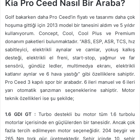
Kia Pro Ceed Nasıl Bir Araba?
Golf bakarken daha Pro Ceed’in fiyatı ve tasarımı daha çok
hoşuma gittiği için 2013 model bir tanesini aldım ve 5 yıldır
kullanıyorum. Concept, Cool, Cool Plus ve Premium
donanım paketleri bulunmaktadır. “ABS, ESP, ASR, TCS, hız
sabitleyici, elektrikli aynalar ve camlar, yokuş kalkış
desteği, elektrikli el freni, start-stop, yağmur ve far
sensörü, gündüz ledler, multimedya ekranı, elektrikli
katlanır aynlar ve 6 hava yastığı” gibi özelliklere sahiptir.
Pro Ceed 3 kapılı spor bir arabadır. 6 ileri manuel ve 6 ileri
yarı otomatik şanzıman seçeneklerine sahiptir. Motor
teknik özellikleri ise şu şekilde;
1.6 GDI GT :
Turbo destekli bu motor tüm 1.6 turbolu
motorlar içerisinde en güçlülerden bir tanesidir. Ancak çok
fazla tercih edilmeyen motor seçeneğidir. 204 beygir ve
265 Nm tork güç üretmektedir. Şehir içinde 10, şehir