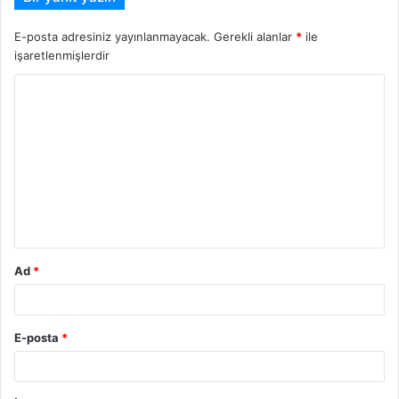
E-posta adresiniz yayınlanmayacak.
Gerekli alanlar
*
ile
işaretlenmişlerdir
Y
o
r
u
m
*
Ad
*
E-posta
*