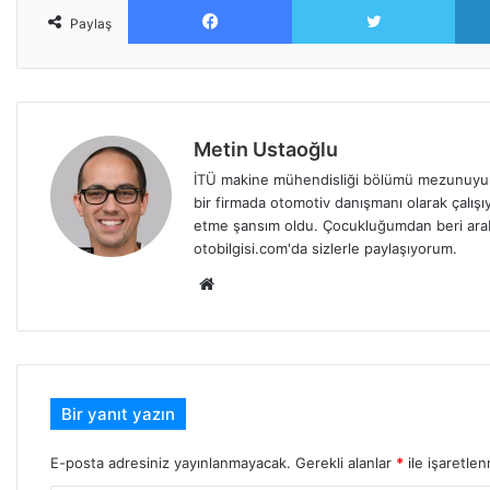
Paylaş
Metin Ustaoğlu
İTÜ makine mühendisliği bölümü mezunuyum
bir firmada otomotiv danışmanı olarak çalışıy
etme şansım oldu. Çocukluğumdan beri arabala
otobilgisi.com'da sizlerle paylaşıyorum.
Web
sitesi
Bir yanıt yazın
E-posta adresiniz yayınlanmayacak.
Gerekli alanlar
*
ile işaretlen