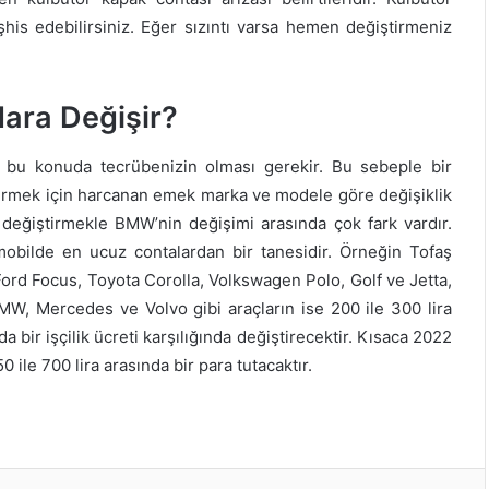
şhis edebilirsiniz. Eğer sızıntı varsa hemen değiştirmeniz
ara Değişir?
az bu konuda tecrübenizin olması gerekir. Bu sebeple bir
ştirmek için harcanan emek marka ve modele göre değişiklik
 değiştirmekle BMW’nin değişimi arasında çok fark vardır.
omobilde en ucuz contalardan bir tanesidir. Örneğin Tofaş
Ford Focus, Toyota Corolla, Volkswagen Polo, Golf ve Jetta,
MW, Mercedes ve Volvo gibi araçların ise 200 ile 300 lira
 bir işçilik ücreti karşılığında değiştirecektir. Kısaca 2022
0 ile 700 lira arasında bir para tutacaktır.
er
LinkedIn
Pinterest
Redd