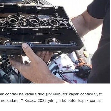
ak contası ne kadara değişir? Külbütör kapak contası fiyatı
 ne kadardır? Kısaca 2022 yılı için külbütör kapak contası