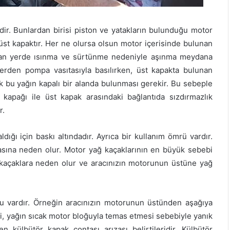
r. Bunlardan birisi piston ve yatakların bulunduğu motor
üst kapaktır. Her ne olursa olsun motor içerisinde bulunan
 olan yerde ısınma ve sürtünme nedeniyle aşınma meydana
terden pompa vasıtasıyla basılırken, üst kapakta bulunan
k bu yağın kapalı bir alanda bulunması gerekir. Bu sebeple
kapağı ile üst kapak arasındaki bağlantıda sızdırmazlık
r.
dığı için baskı altındadır. Ayrıca bir kullanım ömrü vardır.
sına neden olur. Motor yağ kaçaklarının en büyük sebebi
 kaçaklara neden olur ve aracınızın motorunun üstüne yağ
lu vardır. Örneğin aracınızın motorunun üstünden aşağıya
si, yağın sıcak motor bloğuyla temas etmesi sebebiyle yanık
külbütör kapak contası arızası belirtileridir. Külbütör