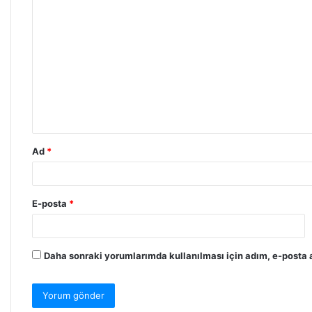
Y
o
r
u
m
*
Ad
*
E-posta
*
Daha sonraki yorumlarımda kullanılması için adım, e-posta a