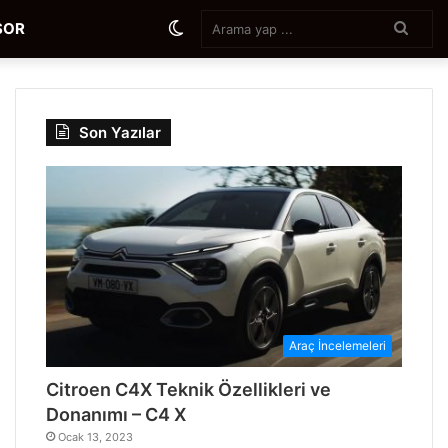
Aram
Dış
SOR
yap
...
görünümü
Son Yazılar
değiştir
Araç İncelemeleri
Citroen C4X Teknik Özellikleri ve
Donanımı – C4 X
Ocak 13, 2023