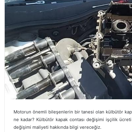
Motorun önemli bileşenlerin bir tanesi olan külbütör kap
ne kadar? Külbütör kapak contası değişimi işçilik ücreti
değişimi maliyeti hakkında bilgi vereceğiz.