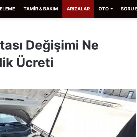
CELEME
TAMİR & BAKIM
ARIZALAR
OTO
SORU 
tası Değişimi Ne
lik Ücreti