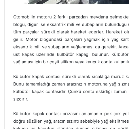
Otomobilin motoru 2 farklı parçadan meydana gelmektedi
bloğu, diğer ise eksantrik mili ve subapların bulunduğu 
tüm parçalar sürekli olarak hareket ederler. Hareket
gelir. Motor bloğundaki parçaları yağmak için yağ kar
eksantrik mili ve subapların yağlanması da gerekir. Anca
üst kapak üzerinde külbütör kapağı bulunur. Külbütör 
sağlaması için bir çeşit silikon veya kauçuk conta kullanılı
Külbütör kapak contası sürekli olarak sıcaklığa maruz kal
Bunu tamamladığı zaman aracınızın motoruna yağ sızma
külbütör kapak contasıdır. Çünkü conta eskidiği zaman
sızdırır.
Külbütör kapak contası arızasını anlamanın pek çok yo
doğru süzülen yağ, aracın sızıntı sebebiyle yağ eksiltme
kokusu ve kaputun altından duman çıkması en görülen 