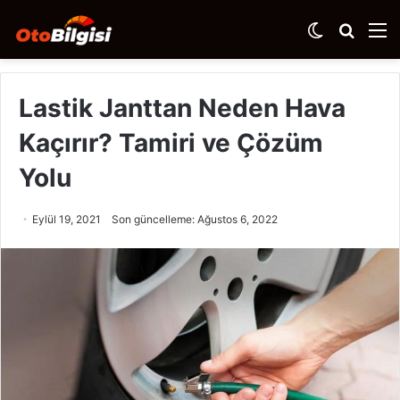
Dış
Arama
M
görünümü
yap
değiştir
...
Lastik Janttan Neden Hava
Kaçırır? Tamiri ve Çözüm
Yolu
Eylül 19, 2021
Son güncelleme: Ağustos 6, 2022