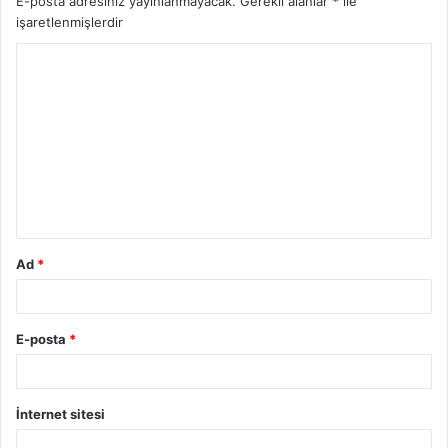
E-posta adresiniz yayınlanmayacak.
Gerekli alanlar
*
ile
işaretlenmişlerdir
Y
o
r
u
m
*
Ad
*
E-posta
*
İnternet sitesi