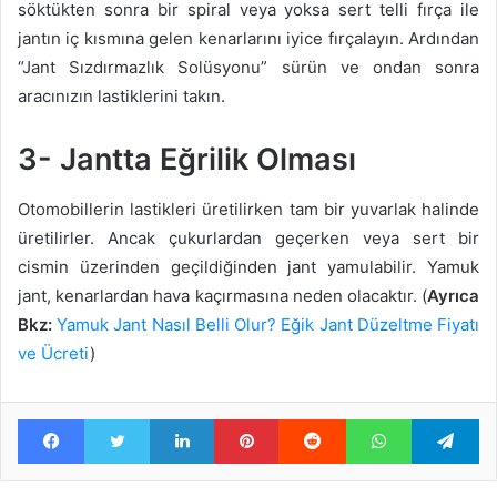
söktükten sonra bir spiral veya yoksa sert telli fırça ile
jantın iç kısmına gelen kenarlarını iyice fırçalayın. Ardından
“Jant Sızdırmazlık Solüsyonu” sürün ve ondan sonra
aracınızın lastiklerini takın.
3- Jantta Eğrilik Olması
Otomobillerin lastikleri üretilirken tam bir yuvarlak halinde
üretilirler. Ancak çukurlardan geçerken veya sert bir
cismin üzerinden geçildiğinden jant yamulabilir. Yamuk
jant, kenarlardan hava kaçırmasına neden olacaktır. (
Ayrıca
Bkz:
Yamuk Jant Nasıl Belli Olur? Eğik Jant Düzeltme Fiyatı
ve Ücreti
)
Facebook
Twitter
LinkedIn
Pinterest
Reddit
WhatsApp
Te