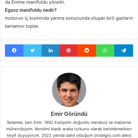
da Emme manifoldu yönetir.
Egzoz manifoldu nedir?
motorun iç kısmında yanma sonucunda oluşan kirli gazların
tamamını toplar.
Facebook
Twitter
LinkedIn
Pinterest
Reddit
WhatsApp
Te
Emir Göründü
Selamlar, ben Emir. 1992 Eskişehir doğumlu metalurji ve malzeme
mühendisiyim. Kendimi klasik araba tutkunu olarak betimlemekten
keyif duyuyorum. 2022 yılında dahil olduğum otobilgisi.com ailesi