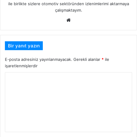
ile birlikte sizlere otomotiv sektöründen izlenimlerimi aktarmaya
çalışmaktayım.
Web
sitesi
Bir yanıt yazın
E-posta adresiniz yayınlanmayacak.
Gerekli alanlar
*
ile
işaretlenmişlerdir
Y
o
r
u
m
*