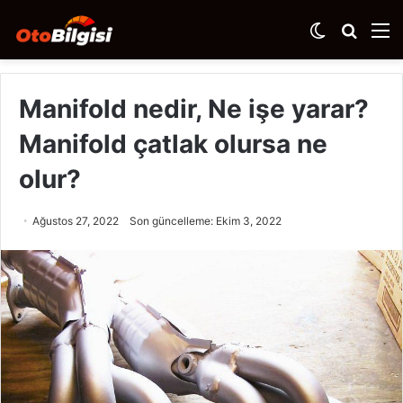
Dış
Arama
M
görünümü
yap
değiştir
...
Manifold nedir, Ne işe yarar?
Manifold çatlak olursa ne
olur?
Ağustos 27, 2022
Son güncelleme: Ekim 3, 2022