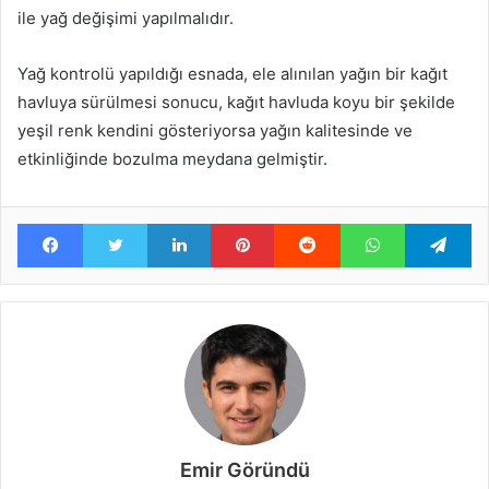
ile yağ değişimi yapılmalıdır.
Yağ kontrolü yapıldığı esnada, ele alınılan yağın bir kağıt
havluya sürülmesi sonucu, kağıt havluda koyu bir şekilde
yeşil renk kendini gösteriyorsa yağın kalitesinde ve
etkinliğinde bozulma meydana gelmiştir.
Facebook
Twitter
LinkedIn
Pinterest
Reddit
WhatsApp
Te
Emir Göründü