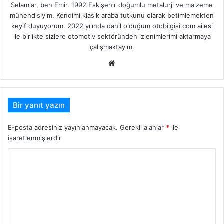
Selamlar, ben Emir. 1992 Eskişehir doğumlu metalurji ve malzeme
mühendisiyim. Kendimi klasik araba tutkunu olarak betimlemekten
keyif duyuyorum. 2022 yılında dahil olduğum otobilgisi.com ailesi
ile birlikte sizlere otomotiv sektöründen izlenimlerimi aktarmaya
çalışmaktayım.
Web
sitesi
Bir yanıt yazın
E-posta adresiniz yayınlanmayacak.
Gerekli alanlar
*
ile
işaretlenmişlerdir
Y
o
r
u
m