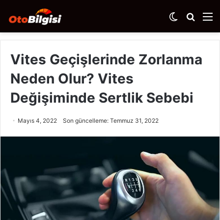
Dış
Arama
M
görünümü
yap
değiştir
...
Vites Geçişlerinde Zorlanma
Neden Olur? Vites
Değişiminde Sertlik Sebebi
Mayıs 4, 2022
Son güncelleme: Temmuz 31, 2022