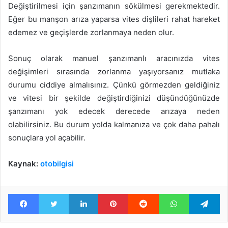
Değiştirilmesi için şanzımanın sökülmesi gerekmektedir.
Eğer bu manşon arıza yaparsa vites dişlileri rahat hareket
edemez ve geçişlerde zorlanmaya neden olur.
Sonuç olarak manuel şanzımanlı aracınızda vites
değişimleri sırasında zorlanma yaşıyorsanız mutlaka
durumu ciddiye almalısınız. Çünkü görmezden geldiğiniz
ve vitesi bir şekilde değiştirdiğinizi düşündüğünüzde
şanzımanı yok edecek derecede arızaya neden
olabilirsiniz. Bu durum yolda kalmanıza ve çok daha pahalı
sonuçlara yol açabilir.
Kaynak:
otobilgisi
Facebook
Twitter
LinkedIn
Pinterest
Reddit
WhatsApp
Te