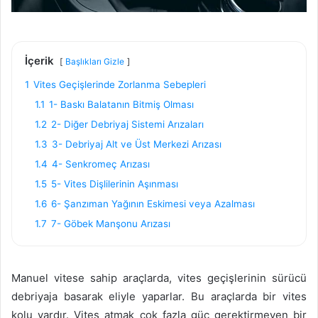
İçerik
Başlıkları Gizle
1
Vites Geçişlerinde Zorlanma Sebepleri
1.1
1- Baskı Balatanın Bitmiş Olması
1.2
2- Diğer Debriyaj Sistemi Arızaları
1.3
3- Debriyaj Alt ve Üst Merkezi Arızası
1.4
4- Senkromeç Arızası
1.5
5- Vites Dişlilerinin Aşınması
1.6
6- Şanzıman Yağının Eskimesi veya Azalması
1.7
7- Göbek Manşonu Arızası
Manuel vitese sahip araçlarda, vites geçişlerinin sürücü
debriyaja basarak eliyle yaparlar. Bu araçlarda bir vites
kolu vardır. Vites atmak çok fazla güç gerektirmeyen bir