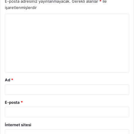
E-posta adresiniz yayınlanmayacak.
Gerekli alanlar
*
ile
işaretlenmişlerdir
Y
o
r
u
m
*
Ad
*
E-posta
*
İnternet sitesi