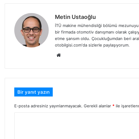
Metin Ustaoğlu
İTÜ makine mühendisliği bölümü mezunuyum
bir firmada otomotiv danışmanı olarak çalışıy
etme şansım oldu. Çocukluğumdan beri arabala
otobilgisi.com'da sizlerle paylaşıyorum.
Web
sitesi
Bir yanıt yazın
E-posta adresiniz yayınlanmayacak.
Gerekli alanlar
*
ile işaretlen
Y
o
r