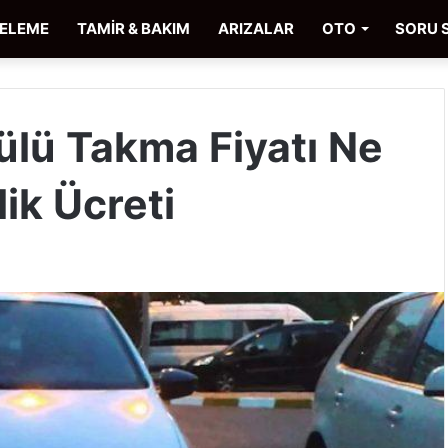
CELEME
TAMİR & BAKIM
ARIZALAR
OTO
SORU 
lü Takma Fiyatı Ne
lik Ücreti