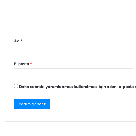
u
m
*
Ad
*
E-posta
*
Daha sonraki yorumlarımda kullanılması için adım, e-posta a