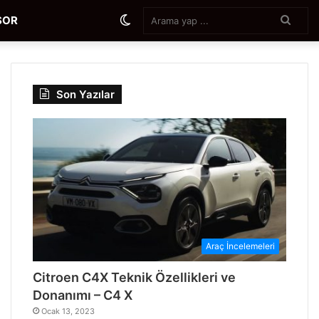
Aram
Dış
SOR
yap
...
görünümü
Son Yazılar
değiştir
Araç İncelemeleri
Citroen C4X Teknik Özellikleri ve
Donanımı – C4 X
Ocak 13, 2023