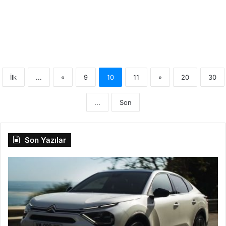
Alınır Mı? İnceleme ve Kullanıcı
Yorumları
İlk
...
«
9
10
11
»
20
30
...
Son
Son Yazılar