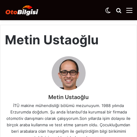
Dış
Arama
M
görünümü
yap
değiştir
...
Metin Ustaoğlu
Metin Ustaoğlu
İTÜ makine mühendisliği bölümü mezunuyum. 1988 yılında
Erzurumda doğdum. Şu anda İstanbul'da kurumsal bir firmada
otomotiv danışmanı olarak çalışıyorum.Son yıllarda işim dolayısı ile
birçok araba kullanma ve test etme şansım oldu. Çocukluğumdan
beri arabalara olan hayranlığım ile geliştirdiğim bilgi birikimimi