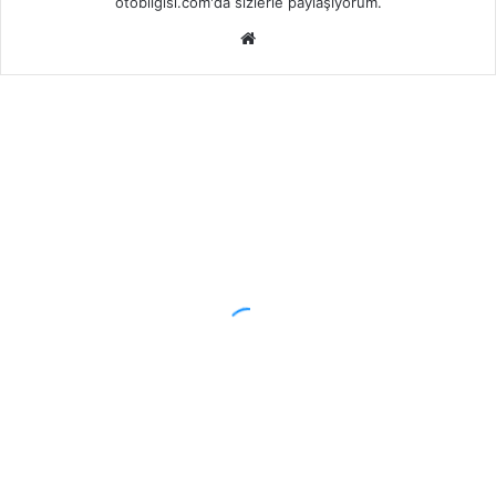
otobilgisi.com'da sizlerle paylaşıyorum.
Web
sitesi
Aks
Mili
Tamir ve Bakım
Değişimi
Ne
Kadar?
Fiyatı
ve
Değişim
İşçilik
Ücreti
Mayıs 25, 2022
Aks Mili Değişimi Ne Kadar?
Fiyatı ve Değişim İşçilik Ücreti
Proton