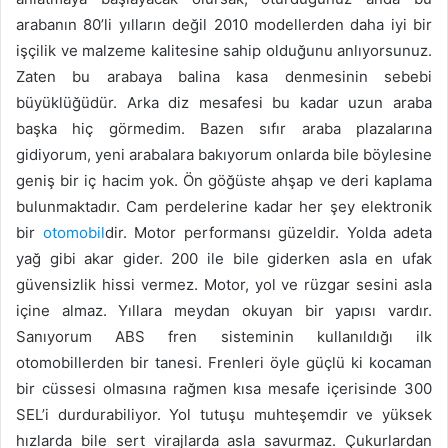
arabanın 80’li yılların değil 2010 modellerden daha iyi bir
işçilik ve malzeme kalitesine sahip olduğunu anlıyorsunuz.
Zaten bu arabaya balina kasa denmesinin sebebi
büyüklüğüdür. Arka diz mesafesi bu kadar uzun araba
başka hiç görmedim. Bazen sıfır araba plazalarına
gidiyorum, yeni arabalara bakıyorum onlarda bile böylesine
geniş bir iç hacim yok. Ön göğüste ahşap ve deri kaplama
bulunmaktadır. Cam perdelerine kadar her şey elektronik
bir
otomobil
dir. Motor performansı güzeldir. Yolda adeta
yağ gibi akar gider. 200 ile bile giderken asla en ufak
güvensizlik hissi vermez. Motor, yol ve rüzgar sesini asla
içine almaz. Yıllara meydan okuyan bir yapısı vardır.
Sanıyorum ABS fren sisteminin kullanıldığı ilk
otomobillerden bir tanesi. Frenleri öyle güçlü ki kocaman
bir cüssesi olmasına rağmen kısa mesafe içerisinde 300
SEL’i durdurabiliyor. Yol tutuşu muhteşemdir ve yüksek
hızlarda bile sert virajlarda asla savurmaz. Çukurlardan