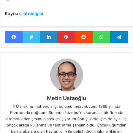
Kaynak:
otobilgisi
Facebook
Twitter
LinkedIn
Pinterest
Reddit
WhatsApp
Te
Metin Ustaoğlu
İTÜ makine mühendisliği bölümü mezunuyum. 1988 yılında
Erzurumda doğdum. Şu anda İstanbul'da kurumsal bir firmada
otomotiv danışmanı olarak çalışıyorum.Son yıllarda işim dolayısı ile
birçok araba kullanma ve test etme şansım oldu. Çocukluğumdan
beri arabalara olan hayranlığım ile geliştirdiğim bilgi birikimimi