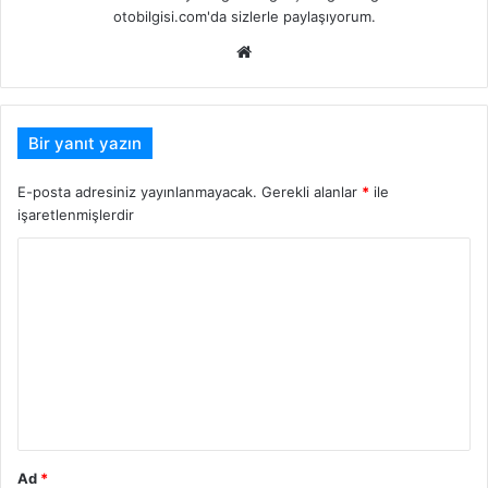
otobilgisi.com'da sizlerle paylaşıyorum.
Web
sitesi
Bir yanıt yazın
E-posta adresiniz yayınlanmayacak.
Gerekli alanlar
*
ile
işaretlenmişlerdir
Y
o
r
u
m
*
Ad
*