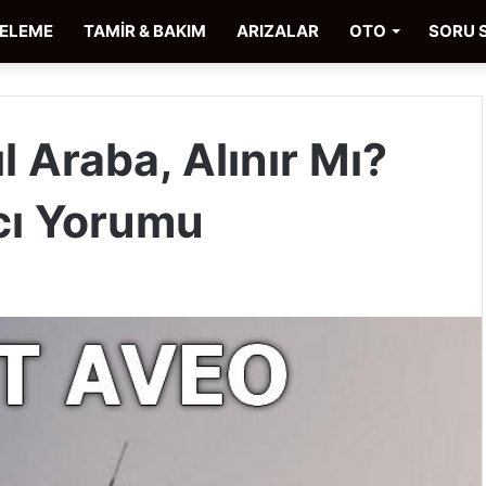
CELEME
TAMİR & BAKIM
ARIZALAR
OTO
SORU 
 Araba, Alınır Mı?
cı Yorumu