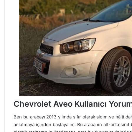
Chevrolet Aveo Kullanıcı Yoru
Ben bu arabayı 2013 yılında sıfır olarak aldım ve hâlâ 
anlatmaya içinden başlayalım. Bu arabanın alt-orta sınıf 