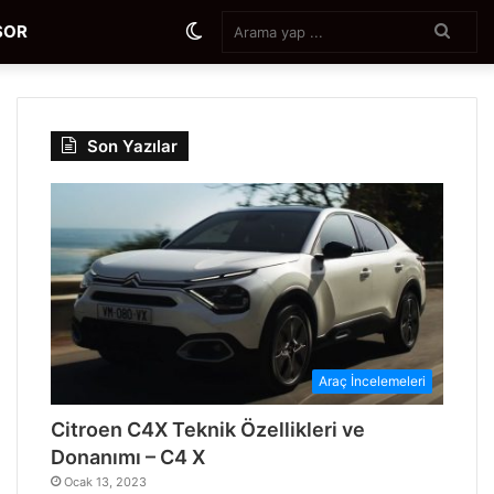
Aram
Dış
SOR
yap
...
görünümü
Son Yazılar
değiştir
Araç İncelemeleri
Citroen C4X Teknik Özellikleri ve
Donanımı – C4 X
Ocak 13, 2023