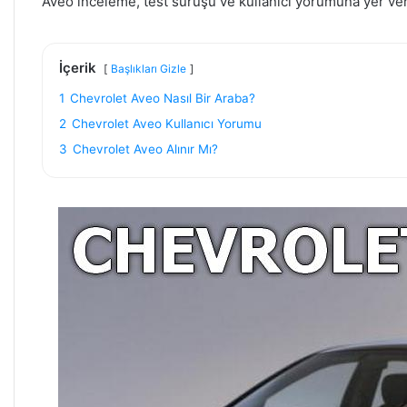
Aveo inceleme, test sürüşü ve kullanıcı yorumuna yer ve
İçerik
Başlıkları Gizle
1
Chevrolet Aveo Nasıl Bir Araba?
2
Chevrolet Aveo Kullanıcı Yorumu
3
Chevrolet Aveo Alınır Mı?