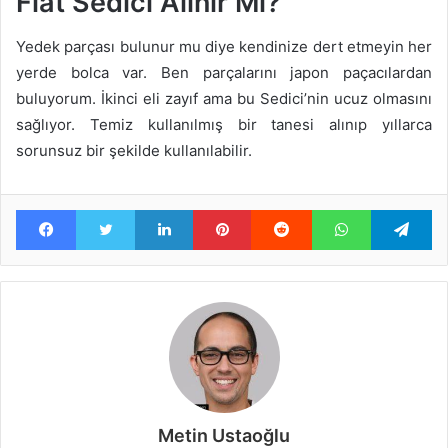
Fiat Sedici Alınır Mı?
Yedek parçası bulunur mu diye kendinize dert etmeyin her
yerde bolca var. Ben parçalarını japon paçacılardan
buluyorum. İkinci eli zayıf ama bu Sedici’nin ucuz olmasını
sağlıyor. Temiz kullanılmış bir tanesi alınıp yıllarca
sorunsuz bir şekilde kullanılabilir.
Facebook
Twitter
LinkedIn
Pinterest
Reddit
WhatsApp
Te
Metin Ustaoğlu