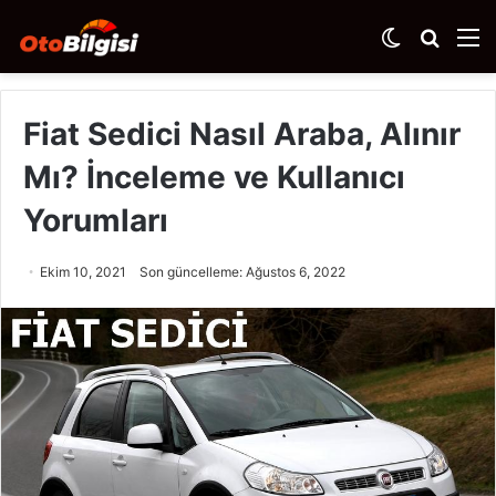
Dış
Arama
M
görünümü
yap
değiştir
...
Fiat Sedici Nasıl Araba, Alınır
Mı? İnceleme ve Kullanıcı
Yorumları
Ekim 10, 2021
Son güncelleme: Ağustos 6, 2022