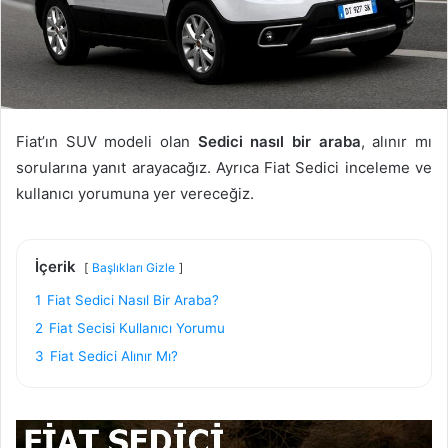
Fiat’ın SUV modeli olan
Sedici nasıl bir araba
, alınır mı
sorularına yanıt arayacağız. Ayrıca Fiat Sedici inceleme ve
kullanıcı yorumuna yer vereceğiz.
İçerik
Başlıkları Gizle
1
Fiat Sedici Nasıl Bir Araba?
2
Fiat Secisi Kullanıcı Yorumu
3
Fiat Sedici Alınır Mı?