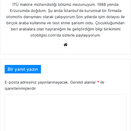
İTÜ makine mühendisliği bölümü mezunuyum. 1988 yılında
Erzurumda doğdum. Şu anda İstanbul'da kurumsal bir firmada
otomotiv danışmanı olarak çalışıyorum.Son yıllarda işim dolayısı ile
birçok araba kullanma ve test etme şansım oldu. Çocukluğumdan
beri arabalara olan hayranlığım ile geliştirdiğim bilgi birikimimi
otobilgisi.com'da sizlerle paylaşıyorum.
Web
sitesi
Bir yanıt yazın
E-posta adresiniz yayınlanmayacak.
Gerekli alanlar
*
ile
işaretlenmişlerdir
Y
o
r
u