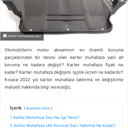
karter muhafaza saci
Otomobillerin motor aksamının en önemli koruma
parçalarından bir tanesi olan karter muhafaza yani alt
koruma ne kadara değişir? Karter muhafaza fiyatı ne
kadar? Karter muhafaza değişimi işçilik ücreti ne kadardır?
Kısaca 2022 yılı karter muhafaza taktırma ve değiştirme
maliyeti hakkında bilgi vereceğiz.
İçerik
Başlıkları Gizle
1
Karter Muhafaza Sacı Ne İşe Yarar?
2
Karter Muhafaza (Alt Koruma) Sacı Taktırma Ne Kadar?