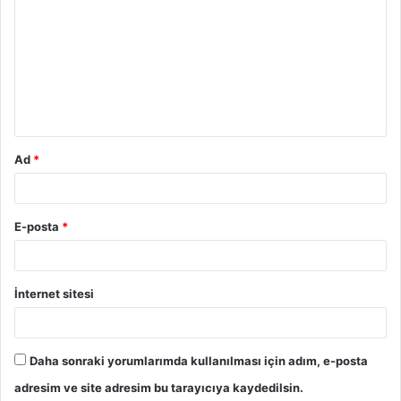
o
r
u
m
*
Ad
*
E-posta
*
İnternet sitesi
Daha sonraki yorumlarımda kullanılması için adım, e-posta
adresim ve site adresim bu tarayıcıya kaydedilsin.