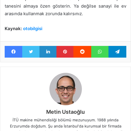
tanesini almaya özen gösterin. Ya değilse sanayi ile ev
arasında kullanmak zorunda kalırsınız.
Kaynak:
otobilgisi
Facebook
Twitter
LinkedIn
Pinterest
Reddit
WhatsApp
Te
Metin Ustaoğlu
İTÜ makine mühendisliği bölümü mezunuyum. 1988 yılında
Erzurumda doğdum. Şu anda İstanbul'da kurumsal bir firmada