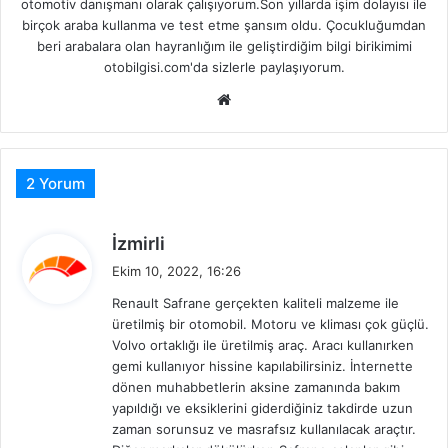
otomotiv danışmanı olarak çalışıyorum.Son yıllarda işim dolayısı ile
birçok araba kullanma ve test etme şansım oldu. Çocukluğumdan
beri arabalara olan hayranlığım ile geliştirdiğim bilgi birikimimi
otobilgisi.com'da sizlerle paylaşıyorum.
Web
sitesi
2 Yorum
d
İzmirli
e
Ekim 10, 2022, 16:26
d
Renault Safrane gerçekten kaliteli malzeme ile
i
üretilmiş bir otomobil. Motoru ve kliması çok güçlü.
k
Volvo ortaklığı ile üretilmiş araç. Aracı kullanırken
i
gemi kullanıyor hissine kapılabilirsiniz. İnternette
:
dönen muhabbetlerin aksine zamanında bakım
yapıldığı ve eksiklerini giderdiğiniz takdirde uzun
zaman sorunsuz ve masrafsız kullanılacak araçtır.