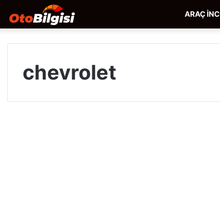
ARAÇ İN
chevrolet
Chevrolet
Evanda
Araç İncelemeleri
Nasıl
Araba,
Alınır
Mı?
İnceleme
ve
Ocak 31, 2022
Kullanıcı
Yorumları
Chevrolet Evanda Nasıl Araba,