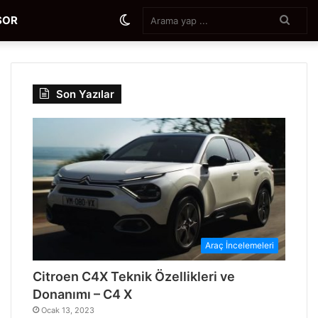
Aram
Dış
SOR
yap
...
görünümü
Son Yazılar
değiştir
Araç İncelemeleri
Citroen C4X Teknik Özellikleri ve
Donanımı – C4 X
Ocak 13, 2023