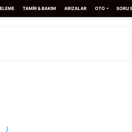
CELEME
TAMİR & BAKIM
ARIZALAR
OTO
SORU 
Chevrolet
Kalos
Araç İncelemeleri
Nasıl
Araba,
Alınır
Mı?
İnceleme
ve
Kullanıcı
Yorumları