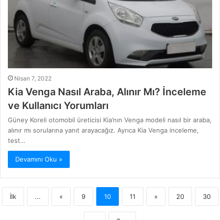
Nisan 7, 2022
Kia Venga Nasıl Araba, Alınır Mı? İnceleme
ve Kullanıcı Yorumları
Güney Koreli otomobil üreticisi Kia’nın Venga modeli nasıl bir araba,
alınır mı sorularına yanıt arayacağız. Ayrıca Kia Venga inceleme,
test…
Devamını Oku »
İlk
...
«
9
10
11
»
20
30