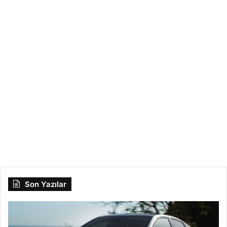
Stream
Araç İncelemeleri
Nasıl
Araba,
Alınır
Mı?
İnceleme
ve
Eylül 22, 2021
Kullanıcı
Yorumu
Honda Stream Nasıl Araba,
Alınır Mı? İnceleme ve Kullanıcı
Yorumu
Son Yazılar